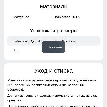
Материалы
Материал
Полиэстер 100%
Упаковка и размеры
Габариты (ДхШхВ)
50 x 26 x 7 см
↓ Показать
Вес
0.51 кг
Описание
Уход и стирка
ВНИМАНИЕ!!! Товар который куплен с уценкой не
подлежит возврату и обмену.
Машинная или ручная стирка при температуре не выше
Нет куртки!
30°,
бережный/деликатный отжим (не более 600
оборотов).
Для стирки верхней одежды используются только жидкие
средства.
После стирки необходимо встряхнуть изделие и повесить