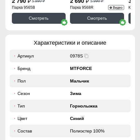
2 790
2 690
3 9
5 990
5 990
p
p
p
p
Парка 9565B
Парка 9568R
Куртк
Видео
Смотреть
Смотреть
Характеристики и описание
Артикул
0978S
Бренд
MTFORCE
Пол
Мальчик
Сезон
Зима
Тип
Горнолыжка
Цвет
Синий
Состав
Полиэстер 100%