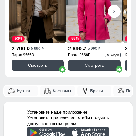
-53%
-55%
-43%
2 790
2 690
3 9
5 990
5 990
p
p
p
p
Парка 9565B
Парка 9568R
Куртк
Видео
Смотреть
Смотреть
Куртки
Костюмы
Брюки
Паль
Установите наше приложение!
Установите приложение, чтобы получить
доступ к оптовым ценам.