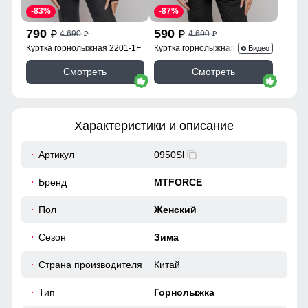
-83%
-87%
790
590
4 690
4 690
p
p
p
p
Куртка горнолыжная 2201-1F
Куртка горнолыжная 2252Br
Видео
Смотреть
Смотреть
Характеристики и описание
Артикул
0950Sl
Бренд
MTFORCE
Пол
Женский
Сезон
Зима
Страна производителя
Китай
Тип
Горнолыжка