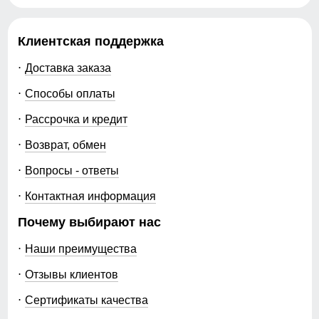
Вес
1.2 кг
Клиентская поддержка
Описание
Доставка заказа
ВНИМАНИЕ!!! Товар который куплен с уценкой не
Способы оплаты
подлежит возврату и обмену.
Имеются грязные пятна!
Рассрочка и кредит
Возврат, обмен
Вопросы - ответы
Контактная информация
Почему выбирают нас
Наши преимущества
Отзывы клиентов
Сертификаты качества