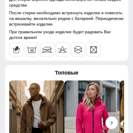
Материал подкладки
Полиэстер/TW - сетка Air
средства.
куртки
Mesh
После стирки необходимо встряхнуть изделие и повесить
на вешалку, желательно рядом с батареей. Периодически
Материал подкладки
Полиэстер/TW - сетка Air
встряхивайте изделие.
капюшона
Mesh
При правильном уходе изделие будет радовать Вас
Материал подкладки
Флис
долгое время!
воротника
Материал наполнителя
Тинсулейт
Особенность ткани
Плотная мембранная
ткань
Топовые
Утеплитель гр
от 320 до 440
Конструктивные особенности
Покрой
Полупреталенная
Длина подола
Укорочкнная модель