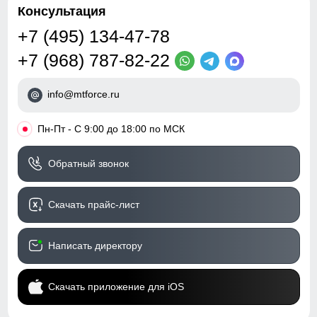
Дизайн и стиль
Консультация
+7 (495) 134-47-78
Вид одежды
Горнолыжная/Свободная/
+7 (968) 787-82-22
Утепленная модель
Стиль
Спортивный/
info@mtforce.ru
Повседневный/Школа
Вид принта
Комбинированный/
•
Пн-Пт - С 9:00 до 18:00 по МСК
Однотонный
Обратный звонок
Коллекция
Осень-зима 2023
Скачать прайс-лист
Упаковка и размеры
Тип упаковки
Пакет
Написать директору
Цвета
салатовый
Скачать приложение для iOS
Габариты (ДхШхВ)
50 x 35 x 10 см