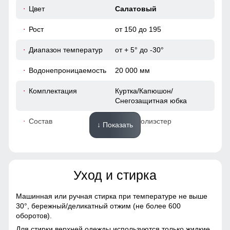
Цвет
Салатовый
Рост
от 150 до 195
Диапазон температур
от + 5° до -30°
Водонепроницаемость
20 000 мм
Комплектация
Куртка/Капюшон/
Снегозащитная юбка
Состав
100% Полиэстер
↓ Показать
Материалы
Уход и стирка
Материал
Gor-tex, Мембранные
материалы, Натуральные
материалы, Полиэстер,
Машинная или ручная стирка при температуре не выше
Плащевка, Тефлон,
30°,
бережный/деликатный отжим (не более 600
Экологичные материалы
оборотов).
Для стирки верхней одежды используются только жидкие