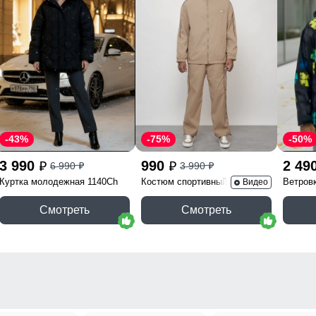
-43%
-75%
-50%
3 990
990
2 49
6 990
3 990
p
p
p
p
Куртка молодежная 1140Ch
Костюм спортивный 15020B
Ветров
Видео
Смотреть
Смотреть