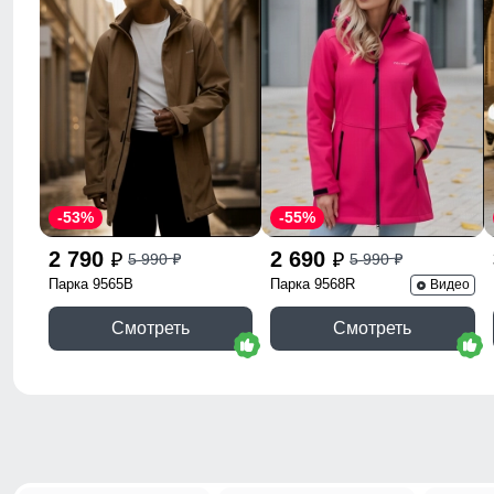
-53%
-55%
2 790
2 690
5 990
5 990
p
p
p
p
Парка 9565B
Парка 9568R
Видео
Смотреть
Смотреть