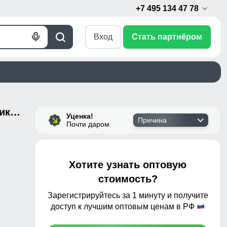
+7 495 134 47 78
Вход
Стать партнёром
Голосовой
Поиск
поиск
Горнолыжные брюки для мальчика УЦЕНКА темно-синего цвета 0725TS
Уценка!
Причина
Почти даром
Хотите узнать оптовую
стоимость?
Зарегистрируйтесь за 1 минуту и получите
доступ к лучшим оптовым ценам в РФ