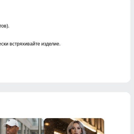
ов).
ески встряхивайте изделие.