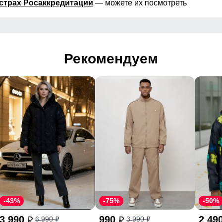
страх Росаккредитации
— можете их посмотреть
Рекомендуем
-43%
-75%
-50%
3 990
990
2 49
6 990
3 990
p
p
p
p