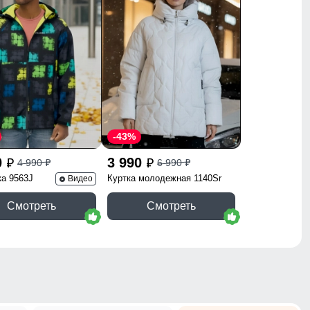
-43%
0
3 990
4 990
6 990
p
p
p
p
ка 9563J
Куртка молодежная 1140Sr
Видео
Смотреть
Смотреть