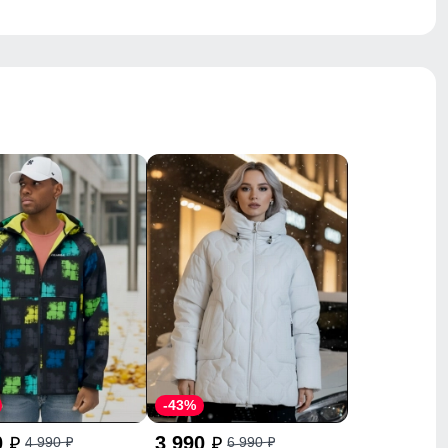
-43%
0
3 990
4 990
6 990
p
p
p
p