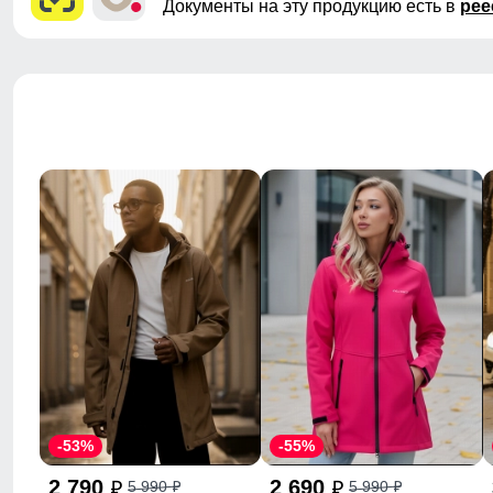
Документы на эту продукцию есть в
рее
-53%
-55%
2 790
2 690
5 990
5 990
p
p
p
p