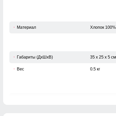
Материал
Хлопок 100%
Габариты (ДхШхВ)
35 x 25 x 5 см
Вес
0.5 кг
ВНИМАНИЕ!!! Товар который куплен с уценкой не по
Образец!