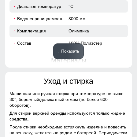
Диапазон температур
°С
Водонепроницаемость
3000 мм
Комплектация
Олимпика
Состав
100% Полиэстер
↓ Показать
Материалы
Материал
Волокно, Трикотаж,
Уход и стирка
Полиэстер, Экологичные
материалы
Машинная или ручная стирка при температуре не выше
Материал подкладки
Полиэстер
30°,
бережный/деликатный отжим (не более 600
оборотов).
Особенность ткани
Гипоаллергенная/
Для стирки верхней одежды используются только жидкие
Дышащая
средства.
После стирки необходимо встряхнуть изделие и повесить
Конструктивные особенности
на вешалку, желательно рядом с батареей. Периодически