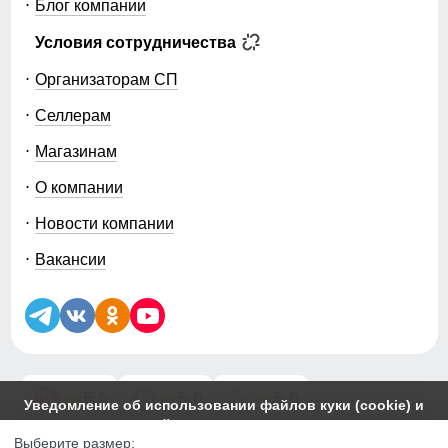
Блог компании
Условия сотрудничества
Организаторам СП
Селлерам
Магазинам
О компании
Новости компании
Вакансии
5.0
5.0
5.0
Уведомление об использовании файлов куки (cookie) и
похожих технологий
Этот сайт использует файлы cookie. Вы можете
Выберите размер:
© 2014-2026 ООО «МТФОРС ПЛЮС»