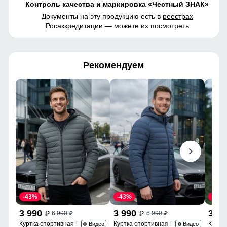
Контроль качества и маркировка «Честный ЗНАК»
Документы на эту продукцию есть в
реестрах
Росаккредитации
— можете их посмотреть
Рекомендуем
-43%
-43%
-43%
3 990
3 990
3 9
6 990
6 990
p
p
p
p
Куртка спортивная 9623_1Kh
Куртка спортивная 9623_1S
Куртк
Видео
Видео