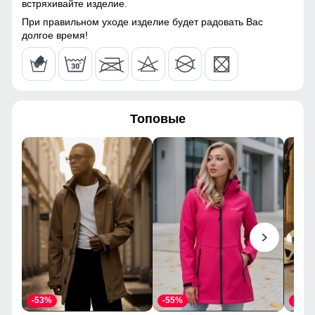
встряхивайте изделие.
При правильном уходе изделие будет радовать Вас
Покрой
Прямой/Зауженный
долгое время!
Длина подола
Средняя длина
Внутренние карманы
Нет
Тип кармана
Прорезной
Топовые
Форма воротника
Стойка
Опции капюшона
Без капюшона
Внутренние швы
Прошиты
Вид застежки
Молния
Особенности модели
Молодежная
Дизайн и стиль
-53%
-55%
-43%