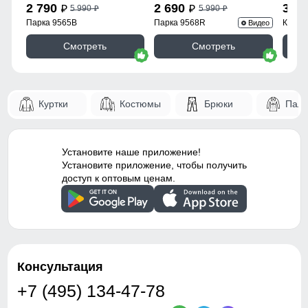
Вид одежды
Свободная модель
2 790
2 690
3 9
5 990
5 990
p
p
p
p
Парка 9565B
Парка 9568R
Куртк
Видео
Стиль
Спортивный,
повседневный, вечерний
Смотреть
Смотреть
Вид принта
Однотонный, Полоски,
Логотип
Куртки
Костюмы
Брюки
Паль
Коллекция
Весна-лето 2025
Упаковка и размеры
Установите наше приложение!
Установите приложение, чтобы получить
доступ к оптовым ценам.
Тип упаковки
Пакет
Цвет
серый
Габариты (ДхШхВ)
36 x 30 x 10 см
Вес
0.81 кг
Консультация
+7 (495) 134-47-78
Описание