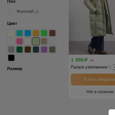
Пол
Женский
(1)
Цвет
1 990
p
-%
Пальто утепленное 52
Размер
В лист ожидани
Нет в наличии