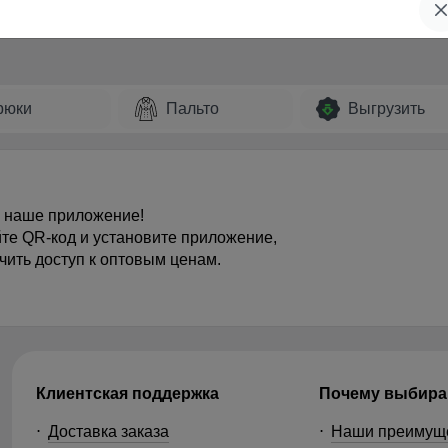
рюки
Пальто
Выгрузить
 наше приложение!
те QR-код и установите приложение,
чить доступ к оптовым ценам.
Клиентская поддержка
Почему выбира
Доставка заказа
Наши преимущ