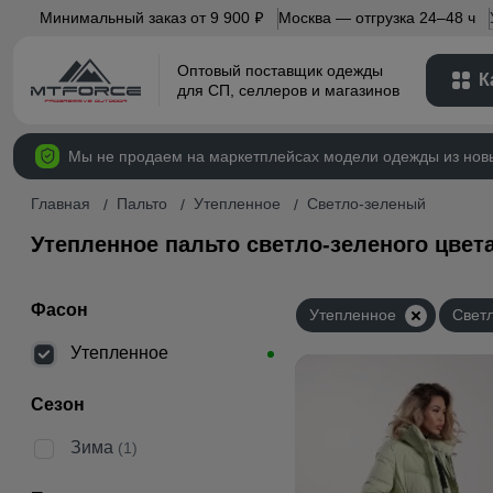
Минимальный заказ от 9 900
Москва — отгрузка 24–48 ч
p
Оптовый поставщик одежды
К
для СП, селлеров и магазинов
Мы не продаем на маркетплейсах модели одежды из нов
Главная
Пальто
Утепленное
Светло-зеленый
Утепленное пальто светло-зеленого цвет
Фасон
Утепленное
Свет
Утепленное
Сезон
Зима
(1)