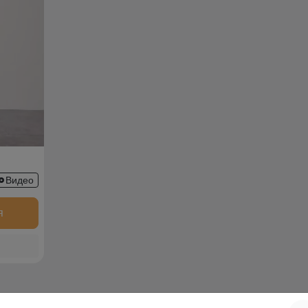
325ZS
Видео
я