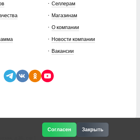
ов
Селлерам
ачества
Магазинам
О компании
рамма
Новости компании
Вакансии
Согласен
Закрыть
ская, д.3Б, стр.1