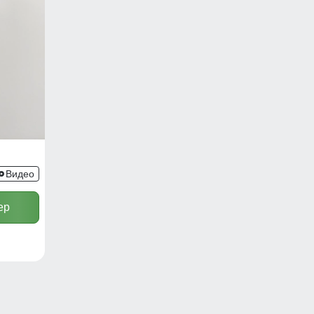
6_1LP
Видео
ер