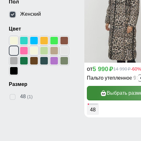
Пол
Женский
Цвет
5 990
от
p
14 990
-60%
p
Пальто утепленное 91
Размер
Выбрать разм
48
(1)
48