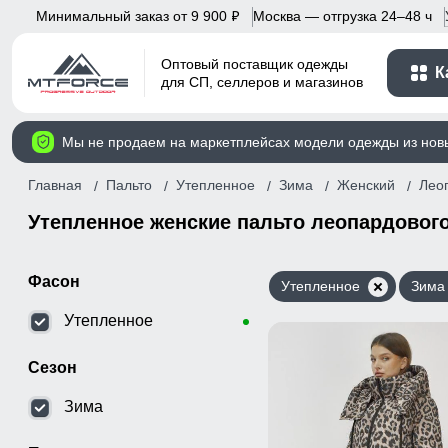
Минимальный заказ от 9 900
Москва — отгрузка 24–48 ч
p
Оптовый поставщик одежды
К
для СП, селлеров и магазинов
Мы не продаем на маркетплейсах модели одежды из нов
Главная
Пальто
Утепленное
Зима
Женский
Лео
Утепленное женские пальто леопардового
Фасон
Утепленное
Зима
Утепленное
Сезон
Зима