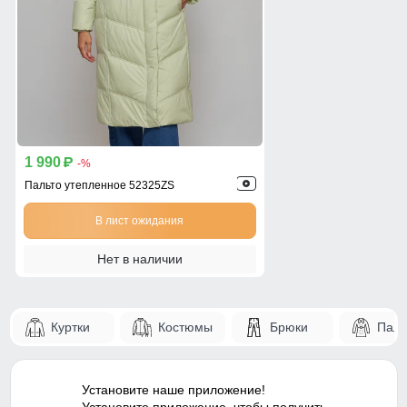
1 990
p
-%
Пальто утепленное 52325ZS
В лист ожидания
Нет в наличии
Куртки
Костюмы
Брюки
Паль
Установите наше приложение!