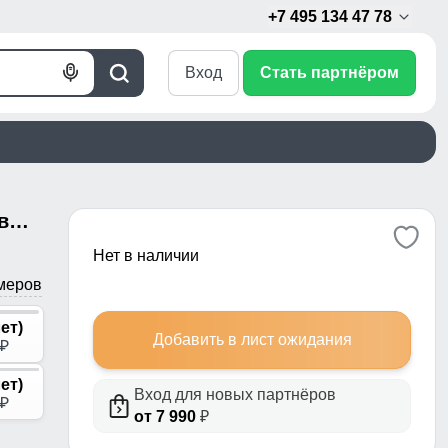
+7 495 134 47 78
Вход
Стать партнёром
Голосовой
Поиск
поиск
Брюки горнолыжные подростковые для девочки розового цвета 9252R
Нет в наличии
меров
лет)
Добавить в лист ожидания
p
лет)
Вход для новых партнёров
p
от 7 990
₽