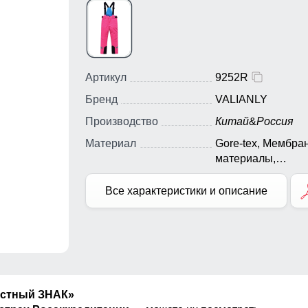
Артикул
9252R
Бренд
VALIANLY
Производство
Китай
&
Россия
Материал
Gore-tex, Мембра
материалы,
Натуральные
материалы, Полиэ
Все характеристики и описание
Плащевка, Тефло
Болонь, Экологи
материалы
естный ЗНАК»