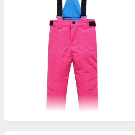
Благодаря универсальной посадке, брюки подойдут
девочкам с различным типом фигур.