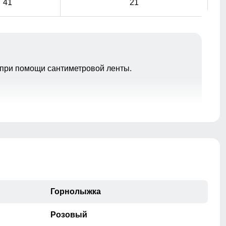
41
21
при помощи сантиметровой ленты.
Съемная спинка позволяет снять бретели при
необходимости. Полукомбинезон легко превратится в
удобные брюки.
Горнолыжка
Розовый