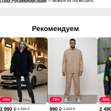
страх Росаккредитации
— можете их посмотреть
Рекомендуем
-43%
-75%
-50%
3 990
990
2 49
6 990
3 990
p
p
p
p