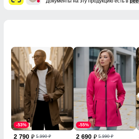
Документы на эту продукцию есть в
рее
-53%
-55%
2 790
2 690
5 990
5 990
p
p
p
p