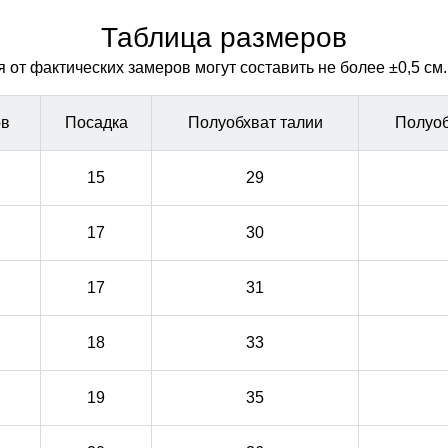
удобно, такие подтяжки не будут сползать с плеча при
удобно, такие подтяжки не будут сползать с плеча при
любой активности.
любой активности.
Таблица размеров
от фактических замеров могут составить не более ±0,5 см.
ов
Посадка
Полуобхват талии
Полуоб
15
29
17
30
17
31
18
33
19
35