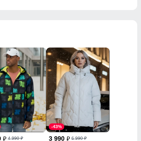
-43%
0
3 990
4 990
6 990
p
p
p
p