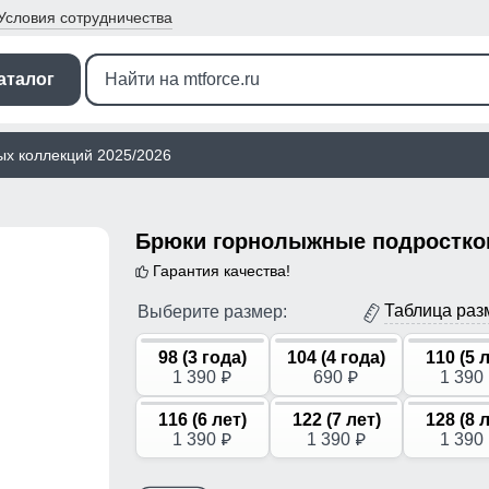
Условия
сотрудничества
аталог
ых коллекций 2025/2026
Гарантия качества!
Таблица раз
Выберите размер:
98 (3 года)
104 (4 года)
110 (5 
1 390
690
1 390
p
p
116 (6 лет)
122 (7 лет)
128 (8 
1 390
1 390
1 390
p
p