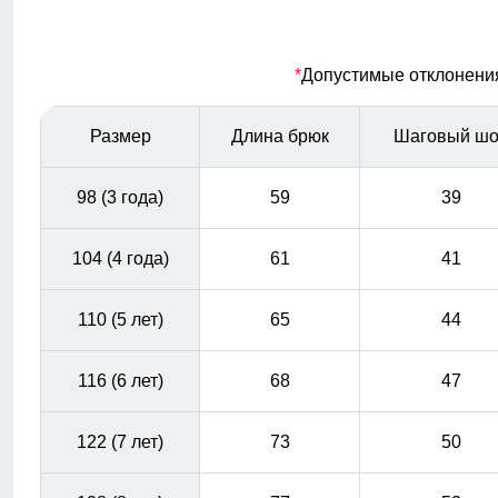
Светоотражающие элементы
*
Допустимые отклонения 
Направлены на отражение всего света, попадающего
на них с целью предотвращения дорожно-
транспортного происшествия.
Размер
Длина брюк
Шаговый ш
98 (3 года)
59
39
104 (4 года)
61
41
110 (5 лет)
65
44
116 (6 лет)
68
47
122 (7 лет)
73
50