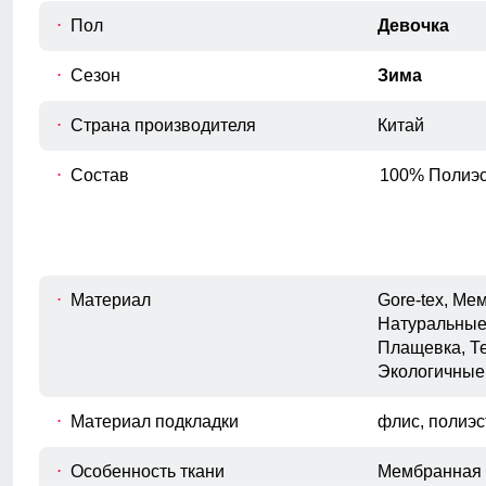
до нижнего края брюк.
Пол
Девочка
Полуобхват низа брючины
E
Измеряется полуобхват штанины по
Сезон
Зима
нижнему краю.
Высота посадки
Страна производителя
Китай
Измеряется по переднему шву, от
F
верхнего среза брюк до шагового
Состав
100% Полиэс
шва.
Материал
Gore-tex, М
Натуральные
Плащевка, Т
Экологичные
Материал подкладки
флис, полиэс
Особенность ткани
Мембранная 