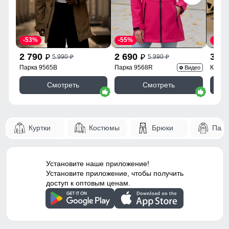
-53%
-55%
-43%
2 790
2 690
3 9
5 990
5 990
p
p
p
p
Парка 9565B
Парка 9568R
Куртк
Видео
Смотреть
Смотреть
Куртки
Костюмы
Брюки
Паль
Установите наше приложение!
Установите приложение, чтобы получить
доступ к оптовым ценам.