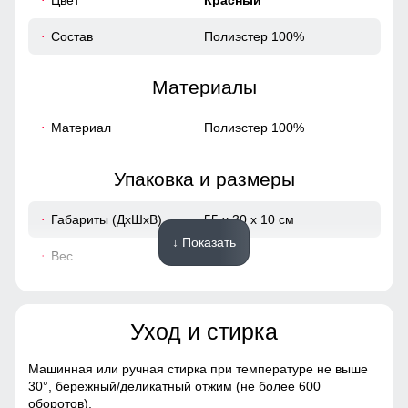
Состав
Полиэстер 100%
Материалы
Материал
Полиэстер 100%
Упаковка и размеры
Габариты (ДхШхВ)
55 x 30 x 10 см
↓ Показать
Вес
1.11 кг
Описание
Уход и стирка
ВНИМАНИЕ!!! Товар который куплен с уценкой не
подлежит возврату и обмену.
Машинная или ручная стирка при температуре не выше
Образец!
30°,
бережный/деликатный отжим (не более 600
оборотов).