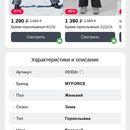
-57%
-65%
-55%
1 290
1 390
9
от
2 990
3 990
p
p
p
p
Брюки горнолыжные 811Sr
Брюки горнолыжные 2111Ch
Брюки
Смотреть
Смотреть
Характеристики и описание
Артикул
0935Kr
Бренд
MTFORCE
Пол
Женский
Сезон
Зима
Тип
Горнолыжка
Цвет
Красный