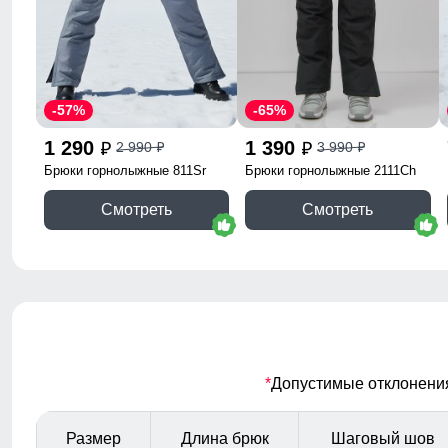
-57%
-65%
1 290
1 390
2 990
3 990
p
p
p
p
Брюки горнолыжные 811Sr
Брюки горнолыжные 2111Ch
Смотреть
Смотреть
*
Допустимые отклонения 
Размер
Длина брюк
Шаговый шов