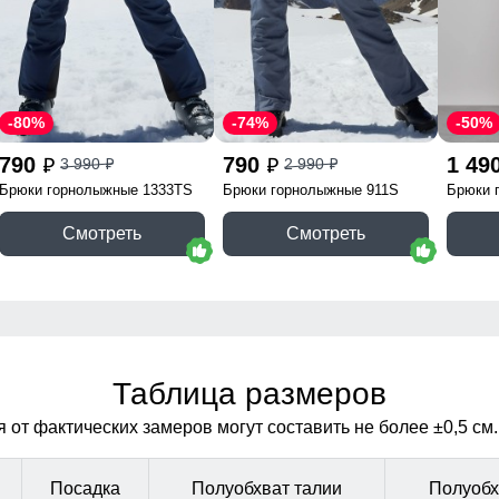
-80%
-74%
-50%
790
790
1 49
3 990
2 990
p
p
p
p
Брюки горнолыжные 1333TS
Брюки горнолыжные 911S
Брюки 
Смотреть
Смотреть
Таблица размеров
от фактических замеров могут составить не более ±0,5 см.
Посадка
Полуобхват талии
Полуобх