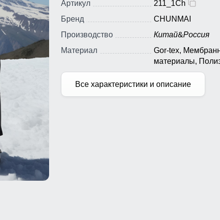
Артикул
211_1Ch
Бренд
CHUNMAI
Производство
Китай
&
Россия
Материал
Gor-tex, Мембран
материалы, Полиэ
Плащевка, Тефло
Ткань, Экологичн
Все характеристики и описание
материалы