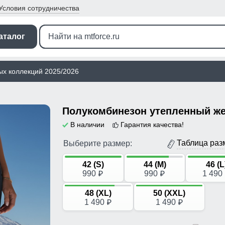
Условия
сотрудничества
аталог
ых коллекций 2025/2026
В наличии
Гарантия качества!
Таблица раз
Выберите размер:
42 (S)
44 (M)
46 (L
990
990
1 490
p
p
48 (XL)
50 (XXL)
1 490
1 490
p
p