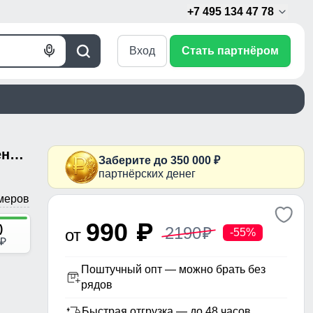
+7 495 134 47 78
Вход
Стать партнёром
Голосовой
Поиск
поиск
Полукомбинезон утепленный женский черного цвета 211_1Ch
Заберите до 350 000 ₽
партнёрских денег
меров
990
p
)
2190
от
p
-55%
p
Поштучный опт — можно брать без
рядов
Быстрая отгрузка — до 48 часов