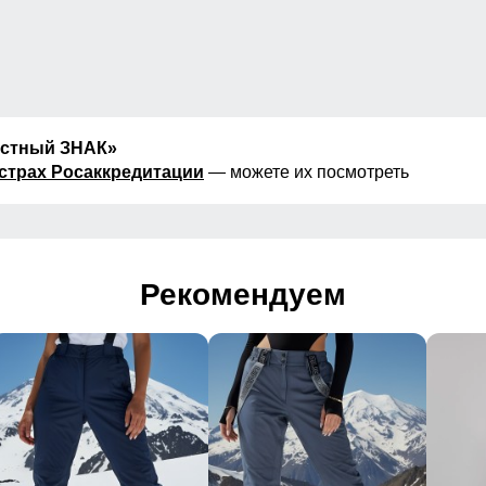
естный ЗНАК»
страх Росаккредитации
— можете их посмотреть
Рекомендуем