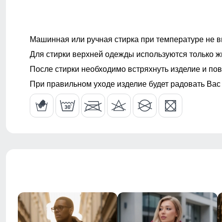
Опции полукомбинезона
Съемный бре
Машинная или ручная стирка при температуре не в
Конструктивность элемента
Снегозащитн
штанин
Для стирки верхней одежды используются только ж
После стирки необходимо встряхнуть изделие и пов
При правильном уходе изделие будет радовать Вас
Вид одежды
Горнолыжная
Стиль
Спортивный,
Вид принта
Однотонный -
Коллекция
Осень-зима 