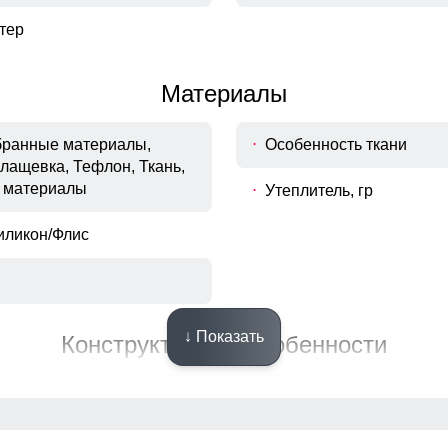
тер
Материалы
мбранные материалы,
Особенность ткани
лащевка, Тефлон, Ткань,
 материалы
Утеплитель, гр
иликон/Флис
↓ Показать
Конструктивные особенности
Внутренние швы
а молнии
Вид застежки