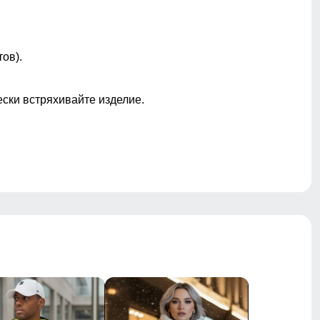
Фиксатор
Влагонепроницаемая/Дышишая
ов).
ески встряхивайте изделие.