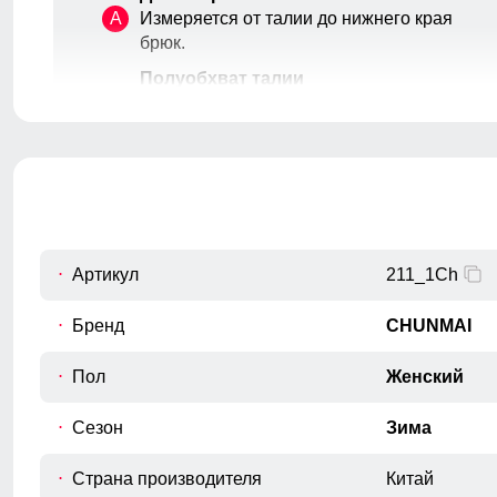
A
Измеряется от талии до нижнего края
брюк.
Полуобхват талии
B
Измеряется в самой узкой части
талии.
Полуобхват бёдер
C
Измеряется по самым широким
точкам ягодиц.
Шаговый шов
D
От верхней внутренней части бедра
Артикул
211_1Ch
до нижнего края брюк.
Бренд
CHUNMAI
Полуобхват низа брючины
E
Измеряется полуобхват штанины по
Пол
Женский
нижнему краю.
Высота посадки
Сезон
Зима
Измеряется по переднему шву, от
F
верхнего среза брюк до шагового
Страна производителя
Китай
шва.