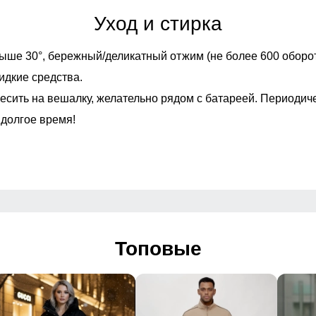
Уход и стирка
тели/спинка
Особенности модели
ыше 30°,
бережный/деликатный отжим (не более 600 оборот
ые гамаши, расширитель
идкие средства.
есить на вешалку, желательно рядом с батареей. Периодич
Дизайн и стиль
 долгое время!
/Свободная модель/Утепленная модель
 Повседневный, Школа
 Принт/Логотип - Надписи
Топовые
2023
Упаковка и размеры