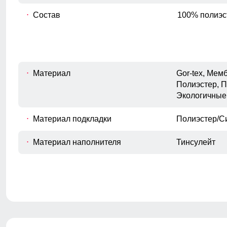
Состав
100% полиэс
Материал
Gor-tex, Ме
Полиэстер, П
Экологичные
Материал подкладки
Полиэстер/С
Материал наполнителя
Тинсулейт
Покрой полукомбинезона
Прямой
Тип кармана
Прорезной н