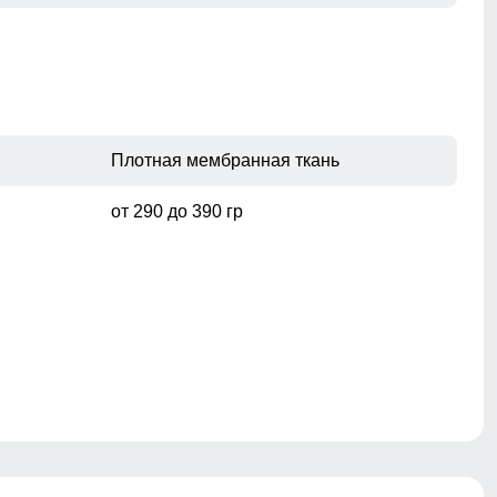
Плотная мембранная ткань
от 290 до 390 гр
Проклеены
Защелка/Кнопки/Молния/Липучки/