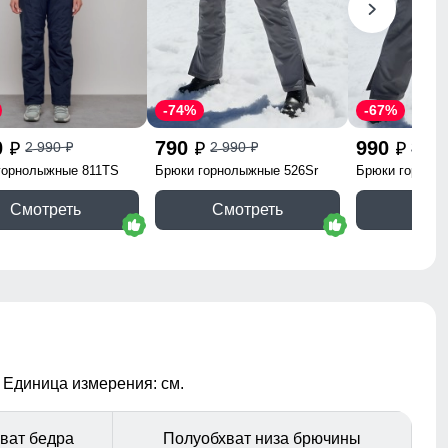
-74%
-67%
0
790
990
2 990
2 990
2 99
p
p
p
p
p
горнолыжные 811TS
Брюки горнолыжные 526Sr
Брюки горнолы
Смотреть
Смотреть
Смо
 Единица измерения: см.
ват бедра
Полуобхват низа брючины