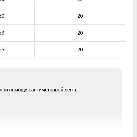
50
20
53
20
55
20
при помощи сантиметровой ленты.
Ткань обработана водоотталкивающей пропиткой
снаружи и антибактериальной внутри.
Водонепроницаемая мембрана обеспечивает