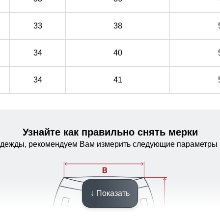
33
38
34
40
34
41
Узнайте как правильно снять мерки
одежды, рекомендуем Вам измерить следующие параметры 
Расширитель штанин на молнии и
↓ Показать
снегозащитные гамаши с эластичной
полосой