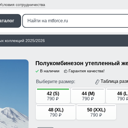
Условия
сотрудничества
аталог
ых коллекций 2025/2026
В наличии
Гарантия качества!
Таблица раз
Выберите размер:
42 (S)
44 (M)
46 (L
790
790
790
p
p
48 (XL)
50 (XXL)
790
790
p
p