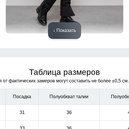
↓ Показать
Удобная посадка
Благодаря универсальной посадке полукомбинезон,
Благодаря универсальной посадке полукомбинезон,
подойдет девушкам и женщинам с различным типом
подойдет девушкам и женщинам с различным типом
фигур.
фигур.
Таблица размеров
от фактических замеров могут составить не более ±0,5 см.
Посадка
Полуобхват талии
Полуобх
31
36
33
36