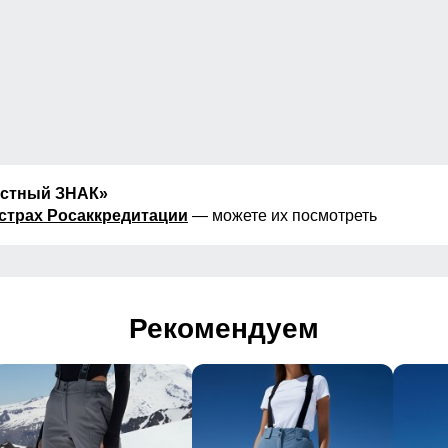
естный ЗНАК»
страх Росаккредитации
— можете их посмотреть
Рекомендуем