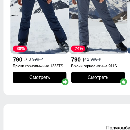
-80%
-74%
790
790
3 990
2 990
p
p
p
p
Брюки горнолыжные 1333TS
Брюки горнолыжные 911S
Смотреть
Смотреть
Полукомби