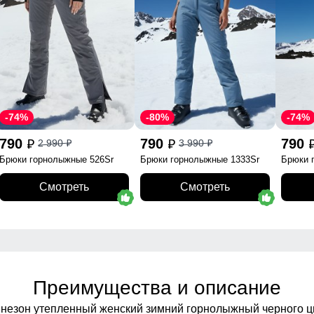
-74%
-80%
-74%
790
790
790
2 990
3 990
p
p
p
p
Брюки горнолыжные 526Sr
Брюки горнолыжные 1333Sr
Брюки 
Смотреть
Смотреть
Преимущества и описание
незон утепленный женский зимний горнолыжный черного ц