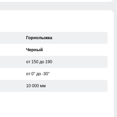
превосходную защиту при мокром снеге или ледяном
дожде и оперативно отводит влагу от тела наружу,
сохраняя тепло и комфорт. В такой куртке любой
мороз не страшен.
Горнолыжка
Черный
от 150 до 190
от 0° до -30°
10 000 мм