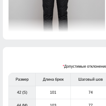
Полукомбинезон зимний имеет регулируемые
бретели, боковые карманы
Съемная утепленная спинка из
подкладки TW - сетка Air Mesh
*
Допустимые отклонения 
Съемная спинка позволяет снять бретели при
необходимости. Полукомбинезон легко превратится в
Размер
Длина брюк
Шаговый шов
удобные брюки.
42 (S)
101
74
44 (M)
103
77