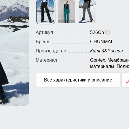
Артикул
526Ch
Бренд
CHUNMAI
Производство
Китай
&
Россия
Материал
Gor-tex, Мембран
материалы, Полиэ
Плащевка, Тефло
Ткань, Экологичн
Все характеристики и описание
материалы