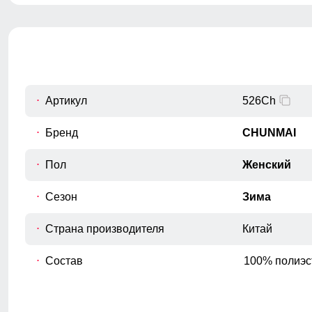
удобные брюки.
талии.
Полуобхват бёдер
C
Измеряется по самым широким
точкам ягодиц.
Шаговый шов
D
От верхней внутренней части бедра
Артикул
526Ch
до нижнего края брюк.
Бренд
CHUNMAI
Полуобхват низа брючины
E
Измеряется полуобхват штанины по
Пол
Женский
нижнему краю.
Высота посадки
Сезон
Зима
Измеряется по переднему шву, от
F
верхнего среза брюк до шагового
Страна производителя
Китай
шва.
Состав
100% полиэс