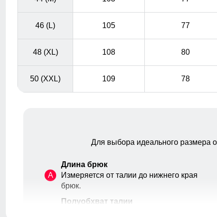
46 (L)
105
77
48 (XL)
108
80
50 (XXL)
109
78
Для выбора идеального размера 
Длина брюк
A
Измеряется от талии до нижнего края
брюк.
Съемная спинка позволяет снять бретели при
Полуобхват талии
необходимости. Полукомбинезон легко превратится в
B
Измеряется в самой узкой части