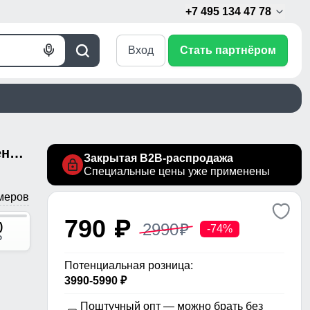
+7 495 134 47 78
Вход
Стать партнёром
Голосовой
Поиск
поиск
Полукомбинезон утепленный женский зимний горнолыжный черного цвета 526Ch
Закрытая B2B-распродажа
Специальные цены уже применены
меров
790
p
2990
)
p
-74%
p
Потенциальная розница:
3990-5990 ₽
Поштучный опт — можно брать без