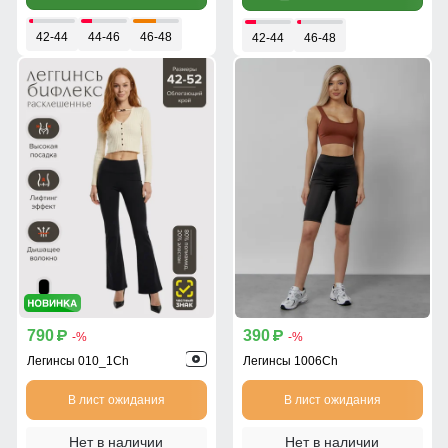
42-44
44-46
46-48
42-44
46-48
790
390
p
p
-%
-%
Легинсы 010_1Ch
Легинсы 1006Ch
В лист ожидания
В лист ожидания
Нет в наличии
Нет в наличии