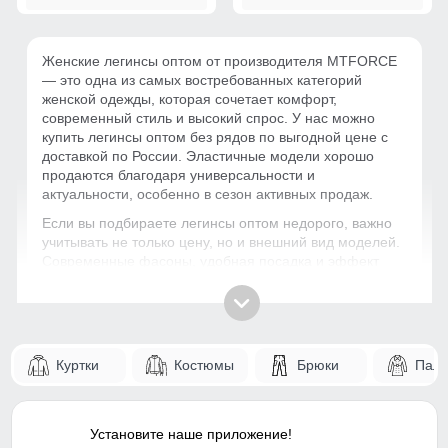
Женские легинсы оптом от производителя MTFORCE
— это одна из самых востребованных категорий
женской одежды, которая сочетает комфорт,
современный стиль и высокий спрос. У нас можно
купить легинсы оптом без рядов по выгодной цене с
доставкой по России. Эластичные модели хорошо
продаются благодаря универсальности и
актуальности, особенно в сезон активных продаж.
Если вы подбираете легинсы оптом недорого, важно
учитывать не только цену, но и внешний вид моделей.
Современные фасоны, удобная посадка и эффект
корректировки фигуры делают такую одежду
привлекательной для конечного покупателя. За счёт
этого категория показывает быструю оборачиваемость
и позволяет эффективно работать с ассортиментом.
Куртки
Костюмы
Брюки
Паль
Как выбрать легинсы оптом?
При закупке легинсов от производителя стоит
обращать внимание на материал, посадку и
Установите наше приложение!
универсальность моделей. Качественные легинсы