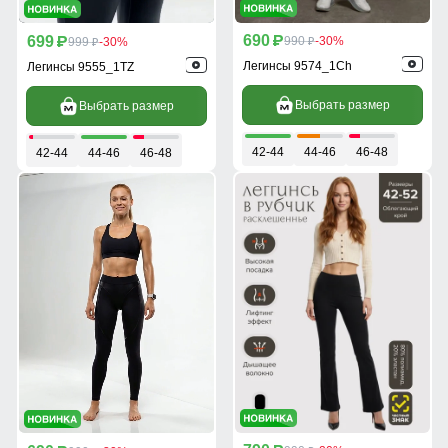
690
699
p
990
-30%
p
999
-30%
p
p
Легинсы 9574_1Ch
Легинсы 9555_1TZ
Выбрать размер
Выбрать размер
42-44
44-46
46-48
42-44
44-46
46-48