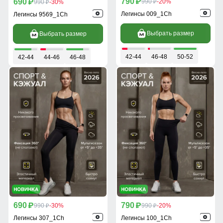
790
690
p
990
-20%
p
990
-30%
p
p
Легинсы 009_1Ch
Легинсы 9569_1Ch
Выбрать размер
Выбрать размер
42-44
46-48
50-52
42-44
44-46
46-48
690
790
p
990
-30%
p
990
-20%
p
p
Легинсы 307_1Ch
Легинсы 100_1Ch