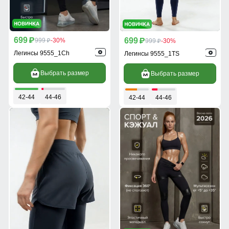
699
699
p
999
-30%
p
999
-30%
p
p
Легинсы 9555_1Ch
Легинсы 9555_1TS
Выбрать размер
Выбрать размер
42-44
44-46
42-44
44-46