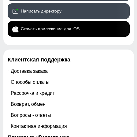
ассортимент и быстро запускать продажи. Это снижает
затраты и позволяет минимизировать остатки.
Написать директору
MTFORCE предлагает купить легинсы оптом от
производителя на выгодных условиях. Быстрая
Скачать приложение для iOS
доставка по России, стабильное качество и актуальные
модели позволяют эффективно работать с категорией
и зарабатывать на востребованной женской одежде.
Клиентская поддержка
Доставка заказа
Способы оплаты
Рассрочка и кредит
Возврат, обмен
Вопросы - ответы
Контактная информация