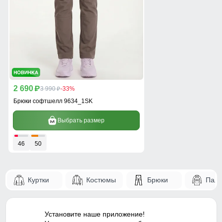
2 690
p
3 990
-33%
p
Брюки софтшелл 9634_1SK
Выбрать размер
46
50
Куртки
Костюмы
Брюки
Паль
Установите наше приложение!