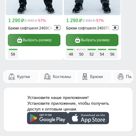
1 290
1 290
p
2 990
-57%
p
2 990
-57%
p
p
Брюки софтшелл 2403Ch
Брюки софтшелл 2403TC
Выбрать размер
Выбрать размер
56
48
50
52
54
56
Куртки
Костюмы
Брюки
Паль
Установите наше приложение!
Установите приложение, чтобы получить
доступ к оптовым ценам.