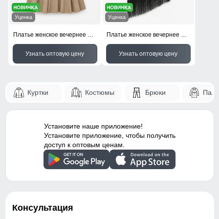
Уценка
Уценка
Платье женское вечернее УЦЕНКА бежевого цвета 0959B
Платье женское вечернее УЦЕНКА черного цвета 0958Ch
Узнать оптовую цену
Узнать оптовую цену
Куртки
Костюмы
Брюки
Паль
Установите наше приложение!
Установите приложение, чтобы получить
доступ к оптовым ценам.
Консультация