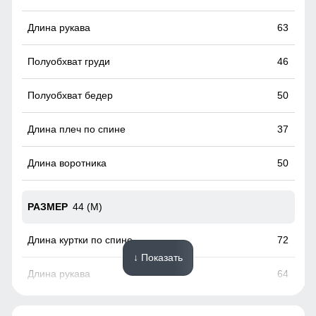
горнолыжных курортах). Кармашек может служить местом
хранения других мелочей, например ключи или телефон.
63
46
50
37
50
44 (M)
72
↓ Показать
64
48