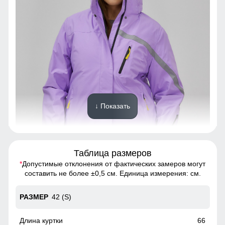
↓ Показать
Таблица размеров
*
Допустимые отклонения от фактических замеров могут
Горнолыжная куртка - идеальный выбор для тех, кто хочет
составить не более ±0,5 см. Единица измерения: см.
выглядеть стильно и чувствовать себя комфортно в
любую погоду
42 (S)
Вентиляция на молнии под рукавами
66