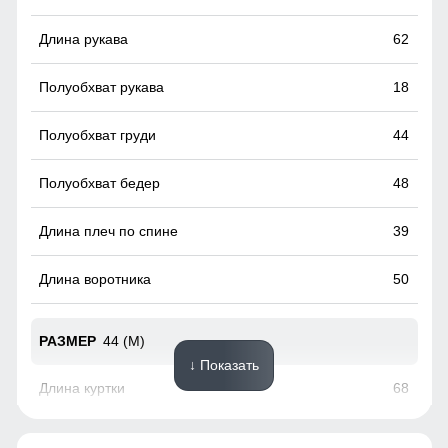
Это лучший помощник для влагоотведения и она
обязательно должна присутствовать в горнолыжной
62
мембранной куртке. Во время интенсивного
передвижения можно расстегнуть молнии, чтобы Вы не
потели, а во время отдыха или нахождения в лагере —
18
закрыть, чтобы сохранить тепло, если идет речь о
холодном времени года.
44
48
39
50
44 (M)
↓ Показать
68
63