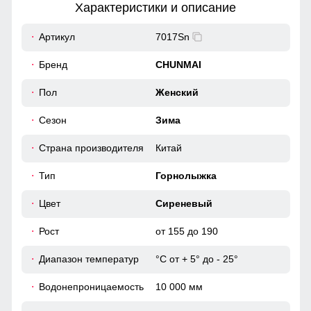
Характеристики и описание
19
Артикул
7017Sn
Это лучший помощник для влагоотведения и она
46
Бренд
CHUNMAI
обязательно должна присутствовать в горнолыжной
мембранной куртке. Во время интенсивного
50
Пол
Женский
передвижения можно расстегнуть молнии, чтобы Вы не
потели, а во время отдыха или нахождения в лагере —
закрыть, чтобы сохранить тепло, если идет речь о
Сезон
Зима
39
холодном времени года.
Страна производителя
Китай
50
Съемный ветрозащитный капюшон
Тип
Горнолыжка
Капюшон надежно защищает от различных внешних
факторов, таких как ветер.
46 (L)
Цвет
Сиреневый
Рост
от 155 до 190
70
Диапазон температур
°С от + 5° до - 25°
63
Водонепроницаемость
10 000 мм
19