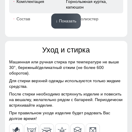
Комплектация
Горнолыжная куртка,
капюшон
48
Состав
100% Полиэстер
↓ Показать
52
Материалы
40
Уход и стирка
Материал
Gore-tex, Мембранные
52
материалы, Натуральные
материалы, Полиэстер,
Машинная или ручная стирка при температуре не выше
Плащевка, Тефлон,
30°,
бережный/деликатный отжим (не более 600
48 (XL)
Экологичные материалы
оборотов).
Для стирки верхней одежды используются только жидкие
Материал подкладки
Полиэстер/Ткани TW -
72
средства.
куртки
сетка Air Mesh
После стирки необходимо встряхнуть изделие и повесить
64
на вешалку, желательно рядом с батареей. Периодически
Материал подкладки
Ткани TW - сетка Air Mesh/
Капюшон надежно защищает от различных внешних
встряхивайте изделие.
капюшона
Полиэстер
факторов, таких как ветер.
19
При правильном уходе изделие будет радовать Вас
Материал подкладки
Полиэстер/Флис
долгое время!
Съемный ветрозащитный капюшон
воротника
50
Капюшон надежно защищает от различных внешних