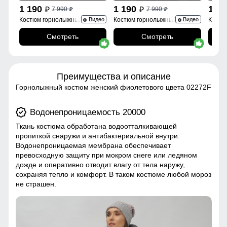
1 190
1 190
1 1
7 990
7 990
p
p
p
p
Костюм горнолыжный
Костюм горнолыжный 0005Sl
Костю
Видео
Видео
02395Sl
Смотреть
Смотреть
Преимущества и описание
Горнолыжный костюм женский фиолетового цвета 02272F
Водонепроницаемость 20000
Ткань костюма обработана водоотталкивающей
пропиткой снаружи и антибактериальной внутри.
Водонепроницаемая мембрана обеспечивает
превосходную защиту при мокром снеге или ледяном
дожде и оперативно отводит влагу от тела наружу,
сохраняя тепло и комфорт. В таком костюме любой мороз
не страшен.