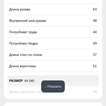
Ветрозащитная планка
63
Ветрозащитная планка нужна для защиты от ветра и
холодного воздуха который может проникнуть внутрь
48
через молнию куртки.
44
49
37
51
44 (M)
↓ Показать
69
63