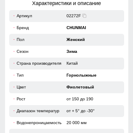
Характеристики и описание
48
Артикул
02272F
46
Бренд
CHUNMAI
51
Пол
Женский
Ветрозащитная планка нужна для защиты от ветра и
холодного воздуха который может проникнуть внутрь
через молнию куртки.
Сезон
Зима
38
Страна производителя
Китай
Карман для ски пасс
52
Карман служит для хранения карточки Ski-Pass(
Тип
Горнолыжные
пластиковая карта с магнитным чипом применяемая на
горнолыжных курортах). Кармашек может служить местом
46 (L)
Цвет
Фиолетовый
хранения других мелочей, например ключи или телефон.
Рост
от 150 до 190
71
Диапазон температур
от + 5° до -30°
64
Водонепроницаемость
20 000 мм
49