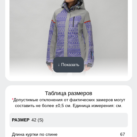
↓ Показать
Таблица размеров
Ткань костюма обработана водоотталкивающей
*
Допустимые отклонения от фактических замеров могут
пропиткой снаружи и антибактериальной внутри.
составить не более ±0,5 см. Единица измерения: см.
Водонепроницаемая мембрана обеспечивает
превосходную защиту при мокром снеге или ледяном
42 (S)
дожде и оперативно отводит влагу от тела наружу,
сохраняя тепло и комфорт. В таком костюме любой мороз
не страшен.
67