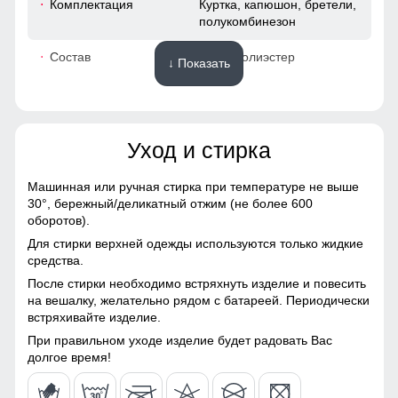
Комплектация
Куртка, капюшон, бретели,
полукомбинезон
48
Состав
100% полиэстер
↓ Показать
53
Материалы
39
Уход и стирка
Материал
Gor-tex, Микрополиэстер,
52
Мембранные материалы,
Натуральные материалы,
Машинная или ручная стирка при температуре не выше
Полиэстер, Плащевка,
30°,
бережный/деликатный отжим (не более 600
48 (XL)
Тефлон, Ткань, Хлопок,
оборотов).
Экологичные материалы
Для стирки верхней одежды используются только жидкие
72
средства.
Материал подкладки
Ткань TW - сетка Air Mesh,
куртки
полиэстер
После стирки необходимо встряхнуть изделие и повесить
Карман служит для хранения карточки Ski-Pass(
64
на вешалку, желательно рядом с батареей. Периодически
пластиковая карта с магнитным чипом применяемая на
встряхивайте изделие.
Материал подкладки
Ткань TW - сетка Air Mesh,
горнолыжных курортах). Кармашек может служить местом
капюшона
полиэстер
хранения других мелочей, например ключи или телефон.
49
При правильном уходе изделие будет радовать Вас
долгое время!
Материал подкладки
100% Полиэстер
Карман для очков
50
брюк