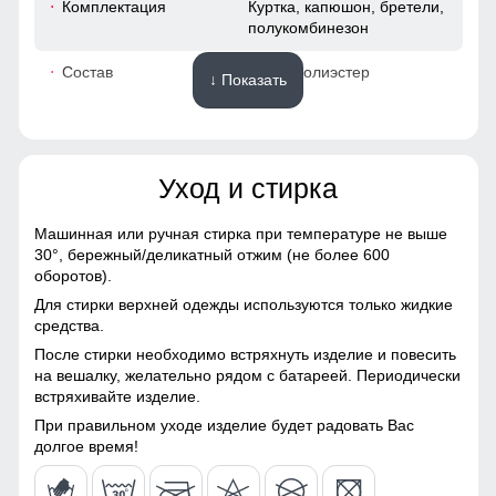
Комплектация
Куртка, капюшон, бретели,
полукомбинезон
52
Состав
100% Полиэстер
↓ Показать
48 (XL)
Материалы
75
Уход и стирка
Материал
Gore-tex, Мембранные
материалы, Натуральные
66
материалы, Полиэстер,
Машинная или ручная стирка при температуре не выше
Плащевка, Тефлон,
Без этого элемента сегодня не обходится практически ни
30°,
бережный/деликатный отжим (не более 600
52
Болонь, Экологичные
одна горнолыжная куртка. Это прекрасная защита от
оборотов).
материалы
снега и ветра. Часто на резинку юбки наносят
Для стирки верхней одежды используются только жидкие
специальные силиконовые полосы, так она лучше
56
средства.
Материал подкладки
Ткань TW - сетка Air Mesh,
фиксируется на горнолыжном полукомбинезоне
куртки
полиэстер
После стирки необходимо встряхнуть изделие и повесить
41
на вешалку, желательно рядом с батареей. Периодически
Внутренний карман
встряхивайте изделие.
Материал подкладки
Ткань TW - сетка Air Mesh,
капюшона
полиэстер
Прорезные карманы служат местом хранения различных
52
При правильном уходе изделие будет радовать Вас
мелочей.
долгое время!
Материал подкладки
100% Полиэстер
полукомбинезона
50 (XXL)