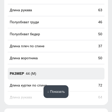
факторов, таких как снег, дождь, ветер.
63
46
50
37
50
44 (M)
72
↓ Показать
64
48