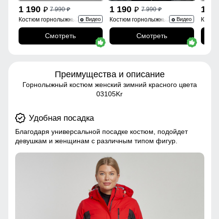
1 190
1 190
1 1
7 990
7 990
p
p
p
p
Костюм горнолыжный
Костюм горнолыжный 0005Sl
Костю
Видео
Видео
02395Sl
Смотреть
Смотреть
Преимущества и описание
Горнолыжный костюм женский зимний красного цвета
03105Kr
Удобная посадка
Благодаря универсальной посадке костюм, подойдет
девушкам и женщинам с различным типом фигур.