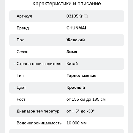
Характеристики и описание
52
Артикул
03105Kr
Капюшон надежно защищает от различных внешних
факторов, таких как снег, дождь, ветер.
39
Бренд
CHUNMAI
Снегозащитная юбка на кнопках
50
Пол
Женский
Без этого элемента сегодня не обходится практически ни
Сезон
Зима
одна горнолыжная куртка. Это прекрасная защита от
снега и ветра. Часто на резинку юбки наносят
46 (L)
специальные силиконовые полосы, так она лучше
Страна производителя
Китай
фиксируется на горнолыжном полукомбинезоне
74
Тип
Горнолыжные
64
Цвет
Красный
Рост
от 155 см до 195 см
50
Диапазон температур
от + 5° до -30°
54
Водонепроницаемость
10 000 мм
41