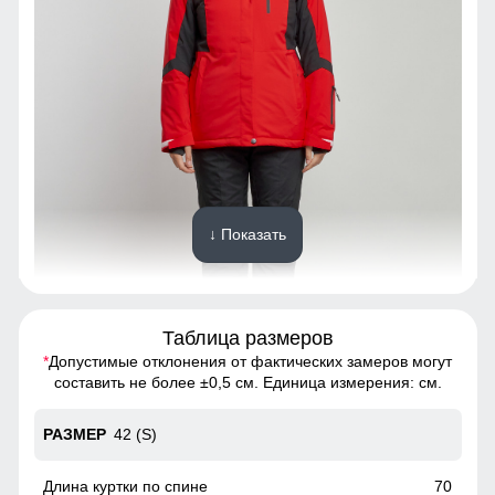
↓ Показать
Таблица размеров
*
Допустимые отклонения от фактических замеров могут
Благодаря универсальной посадке костюм, подойдет
составить не более ±0,5 см. Единица измерения: см.
девушкам и женщинам с различным типом фигур.
42 (S)
Съемный ветрозащитный капюшон
Капюшон надежно защищает от различных внешних
70