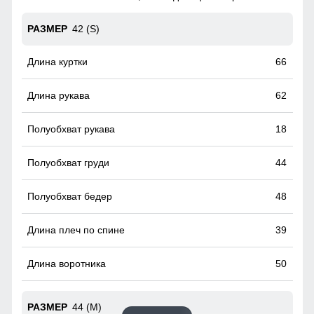
гардероба, состоящий из двух частей: куртки и
горнолыжных брюк.
42 (S)
Манжеты, полуперчатки с прорезью для
66
пальца
Эластичные манжеты в куртках препятствуют попаданию
62
снега в рукава. Они бывают с прорезью для большого
пальца и без нее. Регулируемые манжеты на удобных
застежках - еще один способ воспрепятствовать
18
проникновению снега в рукав. Они просто необходимы в
случае если вы одеваете горнолыжные перчатки/варежки
44
поверх куртки. Так же полуперчатки очень удобны во
время катания на лыжах: лыжные палки не
выскальзывают из рук при эксплуатации.
48
39
50
44 (M)