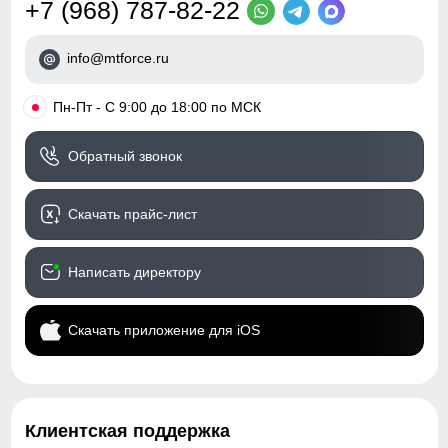
Вид застежки
Двойная молния/Кнопки/
+7 (968) 787-82-22
Клапан
35
info@mtforce.ru
Особенности модели
family look, вентиляция,
водоотталкивающий
46
материал, ветрозащита,
•
Пн-Пт - С 9:00 до 18:00 по МСК
дышащий материал,
гипоаллергенный
18
Обратный звонок
материал
Особенности
Съемные регулируемые
44 (M)
Скачать прайс-лист
полукомбинезона
бретели, флисовая
105
Тип посадки
Средняя
Написать директору
76
Дизайн и стиль
Скачать приложение для iOS
32
Вид одежды
Горнолыжная/Свободная/
Утепленная модель
37
Стиль
Спортивный,
Клиентская поддержка
повседневный, вечерний
48