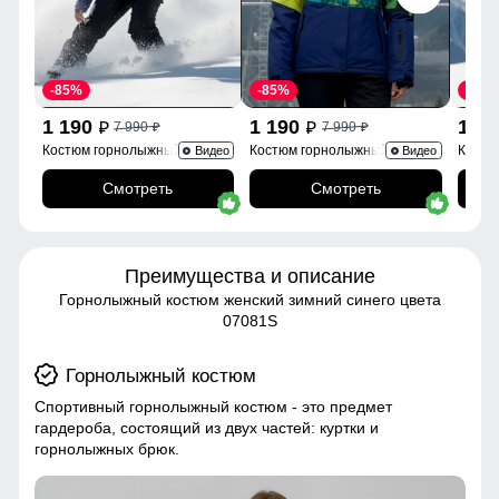
-85%
-85%
-85%
1 190
1 190
1 1
7 990
7 990
p
p
p
p
Костюм горнолыжный
Костюм горнолыжный 0005Sl
Костю
Видео
Видео
02395Sl
Смотреть
Смотреть
Преимущества и описание
Горнолыжный костюм женский зимний синего цвета
07081S
Горнолыжный костюм
Спортивный горнолыжный костюм - это предмет
гардероба, состоящий из двух частей: куртки и
горнолыжных брюк.