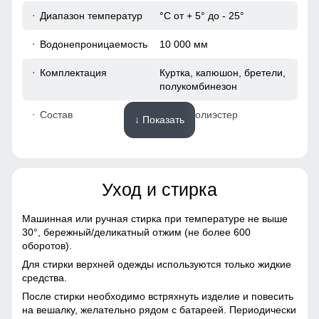
мембранной куртке. Во время интенсивного
Диапазон температур
°С от + 5° до - 25°
63
передвижения можно расстегнуть молнии, чтобы Вы не
потели, а во время отдыха или нахождения в лагере —
Водонепроницаемость
10 000 мм
закрыть, чтобы сохранить тепло, если идет речь о
19
холодном времени года.
Комплектация
Куртка, капюшон, бретели,
полукомбинезон
48
Состав
100% Полиэстер
↓ Показать
52
Материалы
40
Уход и стирка
Материал
Gore-tex, Мембранные
52
материалы, Натуральные
материалы, Полиэстер,
Машинная или ручная стирка при температуре не выше
Плащевка, Тефлон,
30°,
бережный/деликатный отжим (не более 600
48 (XL)
Экологичные материалы
оборотов).
Для стирки верхней одежды используются только жидкие
Материал подкладки
Полиэстер/Ткани TW -
72
средства.
костюма
сетка Air Mesh
После стирки необходимо встряхнуть изделие и повесить
64
на вешалку, желательно рядом с батареей. Периодически
Материал подкладки
Ткани TW - сетка Air Mesh/