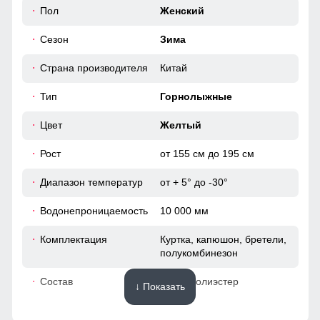
50
Пол
Женский
фиксируется на горнолыжном полукомбинезоне
Сезон
Зима
Карманы
46 (L)
Прорезные карманы служат местом хранения различных
Страна производителя
Китай
мелочей.
74
Тип
Горнолыжные
64
Цвет
Желтый
Рост
от 155 см до 195 см
50
Диапазон температур
от + 5° до -30°
54
Водонепроницаемость
10 000 мм
41
Комплектация
Куртка, капюшон, бретели,
полукомбинезон
52
Состав
100% Полиэстер
↓ Показать
48 (XL)