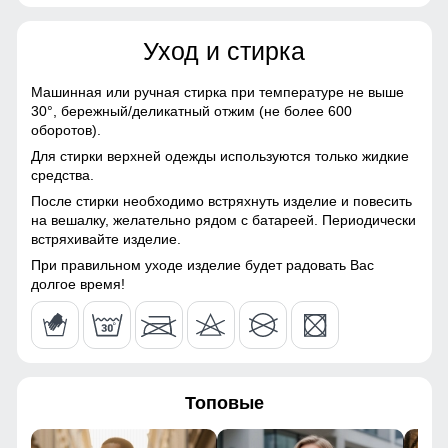
Материалы
75
Уход и стирка
Материал
Gore-tex, Мембранные
материалы, Натуральные
66
материалы, Полиэстер,
Машинная или ручная стирка при температуре не выше
Плащевка, Тефлон,
30°,
бережный/деликатный отжим (не более 600
52
Болонь, Экологичные
оборотов).
материалы
Для стирки верхней одежды используются только жидкие
Прорезные карманы служат местом хранения различных
56
средства.
Материал подкладки
Ткань TW - сетка Air Mesh,
мелочей.
куртки
полиэстер
После стирки необходимо встряхнуть изделие и повесить
41
на вешалку, желательно рядом с батареей. Периодически
Вентиляция на молнии под рукавами
встряхивайте изделие.
Материал подкладки
Ткань TW - сетка Air Mesh,
капюшона
полиэстер
Это лучший помощник для влагоотведения и она
52
При правильном уходе изделие будет радовать Вас
обязательно должна присутствовать в горнолыжной
долгое время!
Материал подкладки
100% Полиэстер
мембранной куртке. Во время интенсивного
полукомбинезона
передвижения можно расстегнуть молнии, чтобы Вы не
50 (XXL)
потели, а во время отдыха или нахождения в лагере —
Материал подкладки
Флис/Полиэстер
закрыть, чтобы сохранить тепло, если идет речь о
76
воротника
холодном времени года.
Топовые
Материал наполнителя
Тинсулейт
67