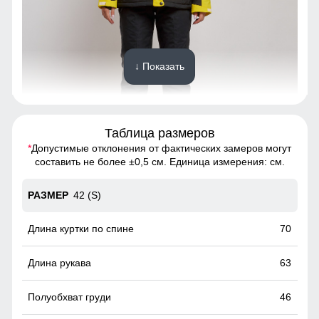
↓ Показать
Таблица размеров
*
Допустимые отклонения от фактических замеров могут
Благодаря универсальной посадке костюм, подойдет
составить не более ±0,5 см. Единица измерения: см.
девушкам и женщинам с различным типом фигур.
42 (S)
Снегозащитная юбка на кнопках
Без этого элемента сегодня не обходится практически ни
70
одна горнолыжная куртка. Это прекрасная защита от
снега и ветра. Часто на резинку юбки наносят
63
специальные силиконовые полосы, так она лучше
фиксируется на горнолыжном полукомбинезоне
46