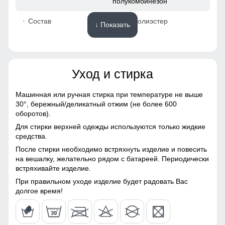
полукомбинезон
48
Состав
100% Полиэстер
↓ Показать
52
Материалы
40
Уход и стирка
Материал
Gore-tex, Мембранные
52
материалы, Натуральные
материалы, Полиэстер,
Машинная или ручная стирка при температуре не выше
Плащевка, Тефлон,
30°,
бережный/деликатный отжим (не более 600
48 (XL)
Экологичные материалы
Это лучший помощник для влагоотведения и она
оборотов).
обязательно должна присутствовать в горнолыжной
Для стирки верхней одежды используются только жидкие
Материал подкладки
Полиэстер/Ткани TW -
мембранной куртке. Во время интенсивного
72
средства.
костюма
сетка Air Mesh
передвижения можно расстегнуть молнии, чтобы Вы не
После стирки необходимо встряхнуть изделие и повесить
потели, а во время отдыха или нахождения в лагере —
64
на вешалку, желательно рядом с батареей. Периодически
Материал подкладки
Ткани TW - сетка Air Mesh/
закрыть, чтобы сохранить тепло, если идет речь о
встряхивайте изделие.
капюшона
Полиэстер
холодном времени года.
19
При правильном уходе изделие будет радовать Вас
Материал подкладки
Полиэстер/Ткани TW -
долгое время!
Гарантия сухости при любой погоде
полукомбинезона
сетка Air Mesh
50
Костюм с водонепроницаемостью 10000мм обеспечит
Материал подкладки
Полиэстер/Флис
непревзойденную защиту от дождя. Мембранные