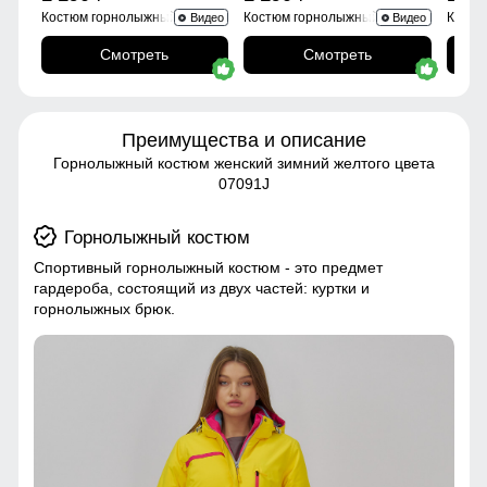
Костюм горнолыжный
Костюм горнолыжный 0005Sl
Костю
Видео
Видео
02395Sl
Смотреть
Смотреть
Преимущества и описание
Горнолыжный костюм женский зимний желтого цвета
07091J
Горнолыжный костюм
Спортивный горнолыжный костюм - это предмет
гардероба, состоящий из двух частей: куртки и
горнолыжных брюк.