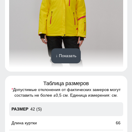
↓ Показать
Таблица размеров
*
Допустимые отклонения от фактических замеров могут
Спортивный горнолыжный костюм - это предмет
составить не более ±0,5 см. Единица измерения: см.
гардероба, состоящий из двух частей: куртки и
горнолыжных брюк.
42 (S)
Высокий воротник
66
Элемент одежды нужен для защиты шеи от холода, но со
временем стал стильной и модной деталью гардероба.