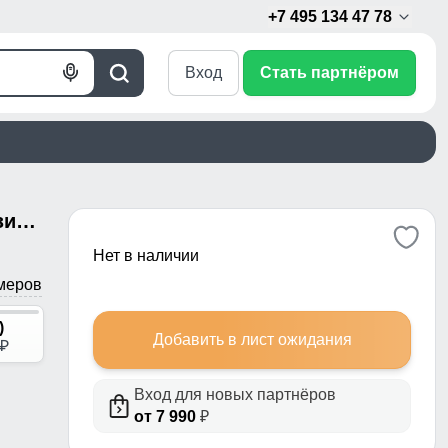
+7 495 134 47 78
Вход
Стать партнёром
Голосовой
Поиск
поиск
Горнолыжный костюм женский зимний желтого цвета 0709_1J
Нет в наличии
меров
)
Добавить в лист ожидания
p
Вход для новых партнёров
от 7 990
₽