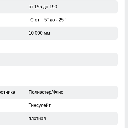
от 155 до 190
при помощи сантиметровой ленты.
°С от + 5° до - 25°
10 000 мм
ротника
Полиэстер/Флис
Тинсулейт
Без этого элемента сегодня не обходится практически
плотная
ни одна горнолыжная куртка. Это прекрасная защита