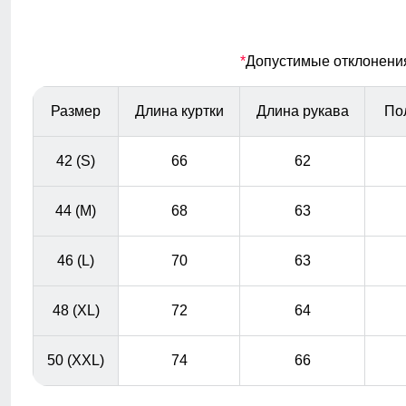
горнолыжных брюк
Ветрозащитная планка
*
Допустимые отклонения 
Ветрозащитная планка нужна для защиты от ветра и
холодного воздуха который может проникнуть внутрь
Размер
Длина куртки
Длина рукава
По
через молнию куртки.
42 (S)
66
62
44 (M)
68
63
46 (L)
70
63
48 (XL)
72
64
50 (XXL)
74
66