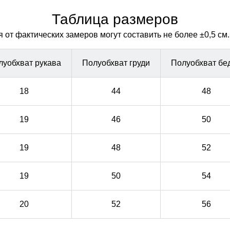
материалы гарантируют сухость и комфорт, позволяя
материалы гарантируют сухость и комфорт, позволяя
оставаться активным в любую погоду, не беспокоясь о
оставаться активным в любую погоду, не беспокоясь о
Таблица размеров
влаге.
влаге.
от фактических замеров могут составить не более ±0,5 см.
луобхват рукава
Полуобхват груди
Полуобхват бе
18
44
48
19
46
50
19
48
52
19
50
54
20
52
56