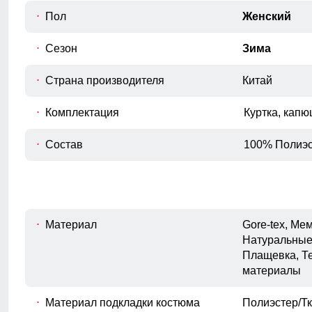
Пол
Женский
Для выбора идеального размера 
Сезон
Зима
Длина куртки
A
Измеряется от верхней точки плеча до
Страна производителя
Китай
нижнего края изделия.
Комплектация
Полуобхват груди
Куртка, капю
Измеряется с передней стороны
B
куртки, вокруг самой широкой части
Состав
100% Полиэс
груди.
Длина плеч по спине
C
Расстояние от верхней точки плеча до
основания шеи.
Материал
Gore-tex, М
Длина рукава
Натуральные
D
Расстояние от плечевого шва до
Плащевка, Т
окончания рукава.
материалы
Внутренний шов рукава
Карман служит для хранения карточки Ski-Pass(
E
Расстояние от подмышечного шва
Материал подкладки костюма
Полиэстер/Тк