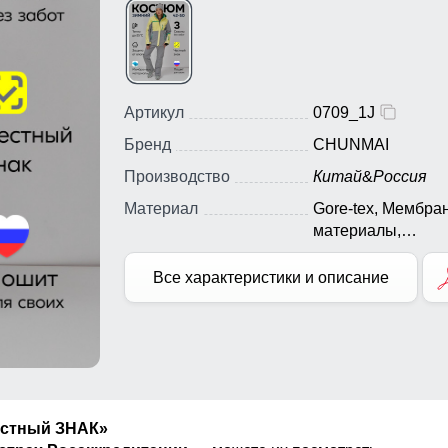
Артикул
0709_1J
Бренд
CHUNMAI
Производство
Китай
&
Россия
Материал
Gore-tex, Мембра
материалы,
Натуральные
материалы, Полиэ
Все характеристики и описание
Плащевка, Тефло
Экологичные
материалы
естный ЗНАК»