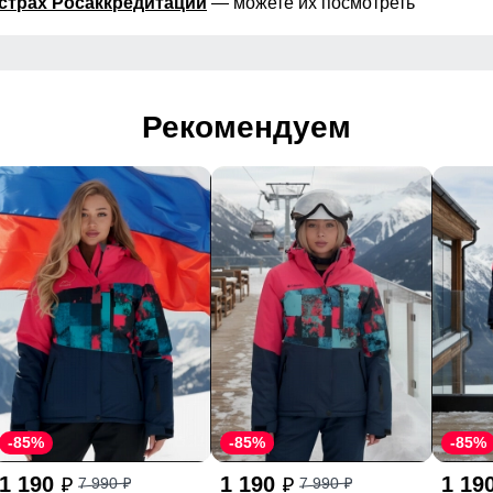
страх Росаккредитации
— можете их посмотреть
Рекомендуем
-85%
-85%
-85%
1 190
1 190
1 19
7 990
7 990
p
p
p
p