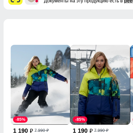
Документы на эту продукцию есть в
рее
-85%
-85%
1 190
1 190
7 990
7 990
p
p
p
p