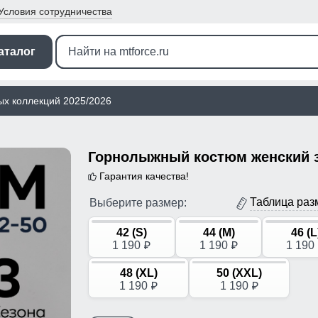
Условия
сотрудничества
аталог
ых коллекций 2025/2026
Гарантия качества!
Таблица раз
Выберите размер:
42 (S)
44 (M)
46 (L
1 190
1 190
1 190
p
p
48 (XL)
50 (XXL)
1 190
1 190
p
p