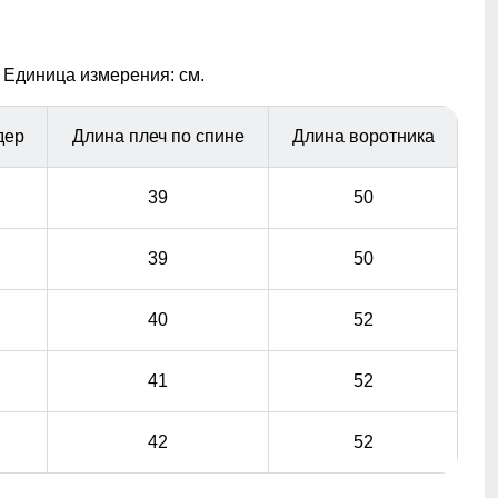
Высокий воротник
 Единица измерения: см.
Элемент одежды нужен для защиты шеи от холода, но
со временем стал стильной и модной деталью
гардероба.
дер
Длина плеч по спине
Длина воротника
39
50
39
50
40
52
41
52
42
52