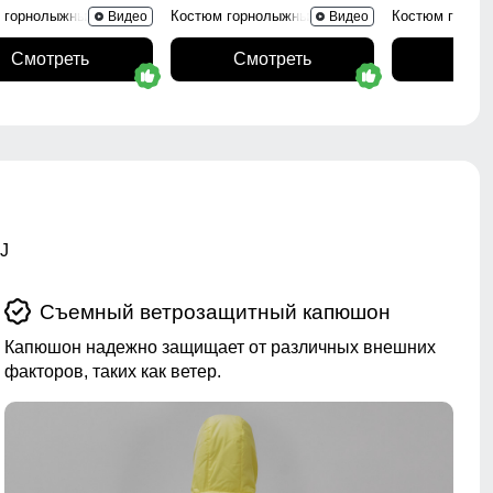
 горнолыжный 0005Kr
Костюм горнолыжный 02395Kr
Костюм горно
Видео
Видео
Смотреть
Смотреть
Смо
J
Съемный ветрозащитный капюшон
Капюшон надежно защищает от различных внешних
факторов, таких как ветер.