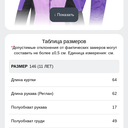
↓ Показать
Таблица размеров
*
Допустимые отклонения от фактических замеров могут
Спортивный горнолыжный костюм - это предмет
составить не более ±0,5 см. Единица измерения: см.
гардероба, состоящий из двух частей: куртки и
горнолыжных брюк
146 (11 ЛЕТ)
Высокий воротник
64
Элемент одежды нужен для защиты шеи от холода, но со
временем стал стильной и модной деталью гардероба.
62
17
49