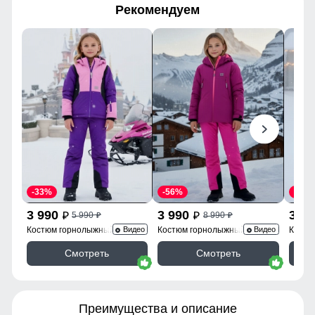
Рекомендуем
-33%
-56%
-56%
3 990
3 990
3 9
5 990
8 990
p
p
p
p
Костюм горнолыжный 9316F
Костюм горнолыжный 9420M
Костю
Видео
Видео
Смотреть
Смотреть
Преимущества и описание