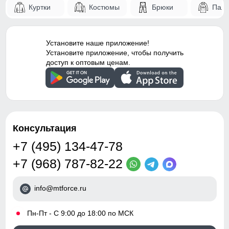
Куртки
Костюмы
Брюки
Паль
55
внизу горнолыжных брюк позволяет легко оправить
Конструктивность
Снегозащитные гетры/
штанину поверх горнолыжного ботинка. Во всех
элемента
гамаши
горнолыжных брюках имеются снегозащитные гамаши
плотно обхватывающая ботинок, которые защищают от
Установите наше приложение!
Внутренние швы
Проклеены
проникновения снега и холода.
Таблица размеров брюк
Установите приложение, чтобы получить
доступ к оптовым ценам.
Вид застежки
Молния/Кнопки/Клапан
146 (11 ЛЕТ)
Особенности модели
family look, ветрозащита,
водоотталкивающий
103
материал,
гипоаллергенный
63
Консультация
материал, дышащий
материал, потайной
+7 (495) 134-47-78
карман
45
+7 (968) 787-82-22
Тип посадки
Средняя
40
info@mtforce.ru
Дизайн и стиль
42
•
Пн-Пт - С 9:00 до 18:00 по МСК
Вид одежды
Горнолыжная/Свободная/
22