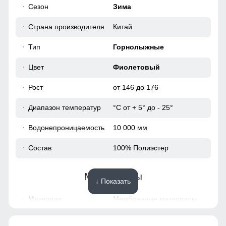
Сезон
Зима
Карман служит для хранения карточки Ski-Pass(
пластиковая карта с магнитным чипом применяемая на
158 (13 ЛЕТ)
горнолыжных курортах). Кармашек может служить местом
Страна производителя
Китай
хранения других мелочей, например ключи или телефон.
69
Тип
Горнолыжные
68
Цвет
Фиолетовый
Рост
от 146 до 176
18
Диапазон температур
°С от + 5° до - 25°
51
Водонепроницаемость
10 000 мм
51
Состав
100% Полиэстер
53
Материалы
↓ Показать
164 (14 ЛЕТ)
Материал
Мембранные материалы,
Полиэстер, Плащевка,
70
Тефлон, Экологичные