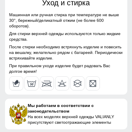
материалы
Уход и стирка
72
Материал подкладки
Полиэстер/С начесом
Машинная или ручная стирка при температуре не выше
куртки
30°,
бережный/деликатный отжим (не более 600
19
оборотов).
Карман служит для хранения карточки Ski-Pass(
Материал подкладки
Полиэстер/С начесом
пластиковая карта с магнитным чипом применяемая на
Для стирки верхней одежды используются только жидкие
капюшона
53
горнолыжных курортах). Кармашек может служить местом
средства.
хранения других мелочей, например ключи или телефон.
После стирки необходимо встряхнуть изделие и повесить
Материал подкладки
Полиэстер/С начесом
53
на вешалку, желательно рядом с батареей. Периодически
полукомбинезона
Снегозащитная юбка на кнопках
встряхивайте изделие.
Материал подкладки
Полиэстер/С начесом
53
Без этого элемента сегодня не обходится практически ни
При правильном уходе изделие будет радовать Вас
воротника
одна горнолыжная куртка. Это прекрасная защита от
долгое время!
снега и ветра. Часто на резинку юбки наносят
Материал наполнителя
Тинсулейт
специальные силиконовые полосы, так она лучше
170 (15 ЛЕТ)
фиксируется на горнолыжном полукомбинезоне
Фактура материала
плотная
73
Мы работаем в соответствии с
Утеплитель, гр
от 440 до 660 гр
законодательством
75
На всех моделях верхней одежды VALIANLY
Плотность утеплителя (г/
250
присутствуют светоотражающие элементы
кв.м)
19