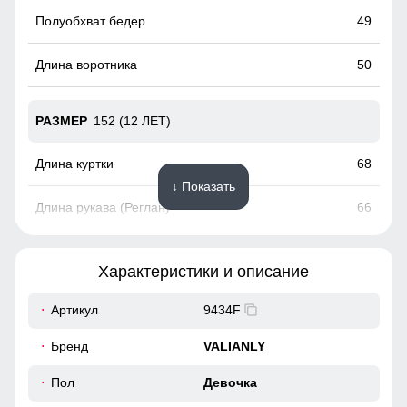
49
50
152 (12 ЛЕТ)
68
↓ Показать
66
18
Характеристики и описание
50
Артикул
9434F
Элемент одежды нужен для защиты шеи от холода, но со
50
Бренд
VALIANLY
временем стал стильной и модной деталью гардероба.
51
Пол
Девочка
Карман ски пасс