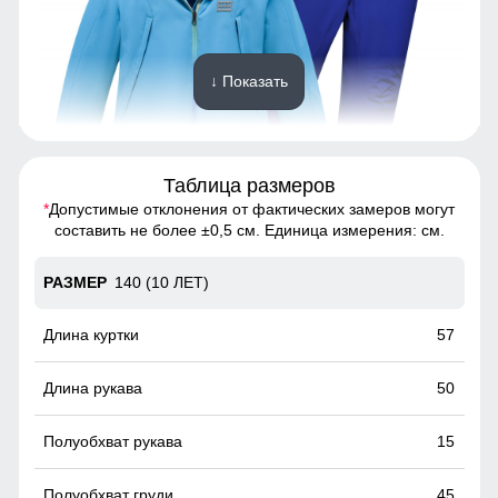
↓ Показать
Таблица размеров
*
Допустимые отклонения от фактических замеров могут
Спортивный горнолыжный костюм - это предмет
составить не более ±0,5 см. Единица измерения: см.
гардероба, состоящий из двух частей: куртки и
горнолыжных брюк
140 (10 ЛЕТ)
Удобные и вместительные карманы
57
Практичные и стильные карманы удобно расположены
для хранения мелочей, таких как ключи или телефон.
50
15
45