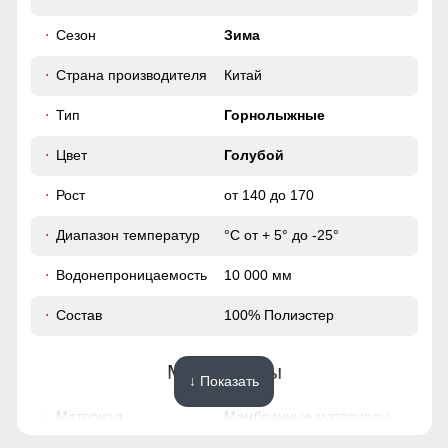
Высокий воротник
Элемент одежды нужен для защиты шеи от холода, но со
Сезон
Зима
36
временем стал стильной и модной деталью гардероба.
Страна производителя
Китай
47
Тип
Горнолыжные
152 (12 ЛЕТ)
Цвет
Голубой
Рост
от 140 до 170
60
Диапазон температур
°С от + 5° до -25°
54
Водонепроницаемость
10 000 мм
19
Состав
100% Полиэстер
49
Материалы
↓ Показать
49
Материал
Мембранные материалы,
Полиэстер, Плащевка,
38