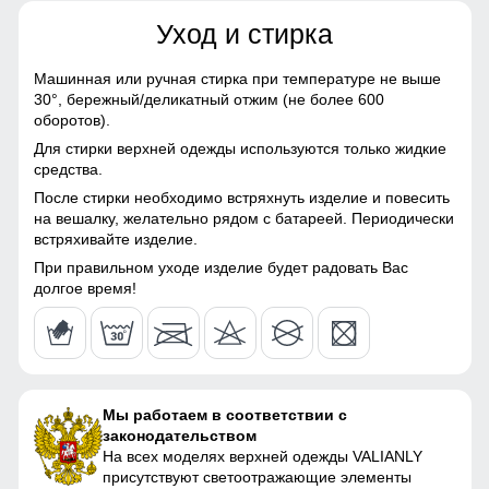
Тефлон, Экологичные
материалы
Уход и стирка
48
Материал подкладки
Полиэстер/С начесом
Машинная или ручная стирка при температуре не выше
куртки
30°,
бережный/деликатный отжим (не более 600
158 (13 ЛЕТ)
Элемент одежды нужен для защиты шеи от холода, но со
оборотов).
Материал подкладки
Полиэстер/С начесом
временем стал стильной и модной деталью гардероба.
Для стирки верхней одежды используются только жидкие
капюшона
63
средства.
Гарантия сухости при любой погоде
После стирки необходимо встряхнуть изделие и повесить
Материал подкладки
Полиэстер/С начесом
57
на вешалку, желательно рядом с батареей. Периодически
полукомбинезона
Куртка с водонепроницаемостью 10000мм обеспечит
встряхивайте изделие.
непревзойденную защиту от дождя. Мембранные
Материал подкладки
Полиэстер/С начесом
материалы гарантируют сухость и комфорт, позволяя
19
При правильном уходе изделие будет радовать Вас
воротника
оставаться активным в любую погоду, не беспокоясь о
долгое время!
влаге.
50
Материал наполнителя
Тинсулейт
50
Фактура материала
плотная
Мы работаем в соответствии с
Утеплитель, гр
от 480 до 660 гр
40
законодательством
На всех моделях верхней одежды VALIANLY
Плотность утеплителя (г/
240
49
присутствуют светоотражающие элементы
кв.м)