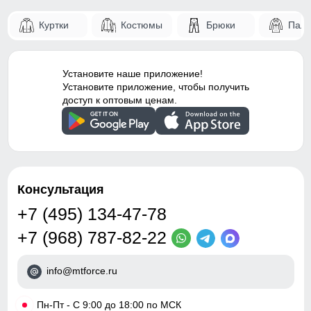
Светоотражающие
для хранения мелочей, таких как ключи или телефон.
элементы
Куртки
Костюмы
Брюки
Паль
66
Конструктивность
Снегозащитные гетры/
элемента
гамаши
60
Установите наше приложение!
Внутренние швы
Проклеены
Установите приложение, чтобы получить
20
доступ к оптовым ценам.
Вид застежки
Молния/Кнопки/Клапан
51
Особенности модели
family look, ветрозащита,
водоотталкивающий
материал,
51
гипоаллергенный
Консультация
материал, дышащий
41
материал,
+7 (495) 134-47-78
52
Тип посадки
Средняя
+7 (968) 787-82-22
Дизайн и стиль
info@mtforce.ru
Таблица размеров брюк
Вид одежды
Горнолыжная/Свободная/
•
Пн-Пт - С 9:00 до 18:00 по МСК