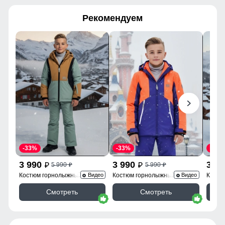
Рекомендуем
-33%
-33%
-50%
3 990
3 990
3 9
5 990
5 990
p
p
p
p
Костюм горнолыжный 9315K
Костюм горнолыжный 9317O
Костю
Видео
Видео
Смотреть
Смотреть