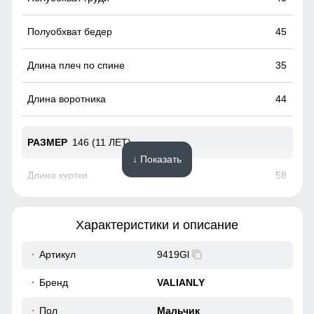
45
35
44
146 (11 ЛЕТ)
↓ Показать
58
51
Характеристики и описание
17
Артикул
9419Gl
Практичные и стильные карманы удобно расположены
48
Бренд
VALIANLY
для хранения мелочей, таких как ключи или телефон.
48
Пол
Мальчик