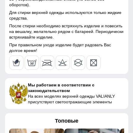
44
комбинезона
оборотов).
Ветрозащитная планка нужна для защиты от ветра и
Для стирки верхней одежды используются только жидкие
Материал подкладки
Полиэстер/с начесом
холодного воздуха который может проникнуть внутрь
44
средства.
капюшона
через молнию куртки.
После стирки необходимо встряхнуть изделие и повесить
35
на вешалку, желательно рядом с батареей. Периодически
Материал подкладки
Полиэстер/с начесом
Материал подкладки воротника: Флис
встряхивайте изделие.
воротника
Подкладка характеризуются следующими качествами
45
При правильном уходе изделие будет радовать Вас
Материал наполнителя
Тинсулейт
легкость теплозащита воздухопроницаемость прочность
долгое время!
простота ухода пониженная способность вызывать
аллергические реакции.
Фактура материала
плотная
128 (8 ЛЕТ)
Утеплитель, гр
от 360 до 480 гр
112
Мы работаем в соответствии с
Плотность утеплителя (г/
220
законодательством
45
кв.м)
На всех моделях верхней одежды VALIANLY
присутствуют светоотражающие элементы
44
Конструктивные особенности
44
Топовые
Покрой
свободный