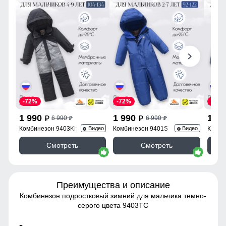
-72%
-72%
-72%
1 990
1 990
1 9
6 990
6 990
p
p
p
p
Комбинезон 9403Kh
Комбинезон 9401S
Комби
Видео
Видео
Смотреть
Смотреть
Преимущества и описание
Комбинезон подростковый зимний для мальчика темно-
серого цвета 9403TC