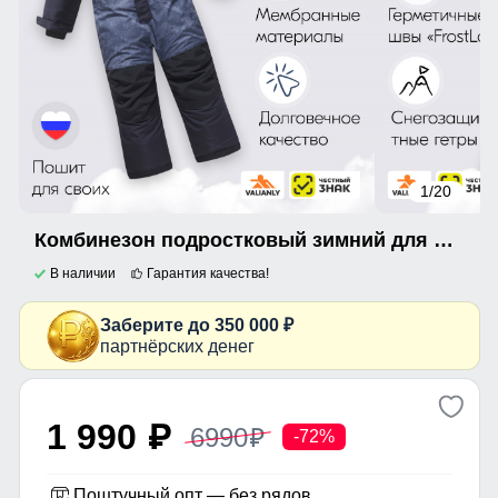
1
/20
Комбинезон подростковый зимний для мальчика темно-серого цвета 9403TC
В наличии
Гарантия качества!
Заберите до 350 000 ₽
партнёрских денег
1 990
6990
p
p
-72%
Поштучный опт — без рядов