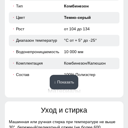
101
Тип
Комбинезон
41
Цвет
Темно-серый
Рост
от 104 до 134
41
Диапазон температур
°С от + 5° до -25°
41
Водонепроницаемость
10 000 мм
34
Комплектация
Комбинезон/Капюшон
44
Состав
100% Полиэстер
↓ Показать
122 (7 ЛЕТ)
Материалы
108
Материал
Мембранные материалы,
Уход и стирка
Полиэстер, Плащевка,
Тефлон
44
Машинная или ручная стирка при температуре не выше
Материал подкладки
Полиэстер/с начесом
30°,
бережный/деликатный отжим (не более 600