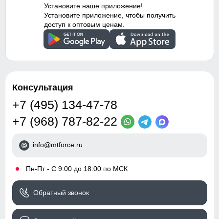
водоотталкивающий
Установите наше приложение!
материал,
Таблица размеров брюк
Установите приложение, чтобы получить
гипоаллергенный
доступ к оптовым ценам.
материал, с начесом,
104 (4 ЛЕТ)
светоотражающие детали
63
Дизайн и стиль
43
Консультация
Вид одежды
Горнолыжная/Свободная/
Утепленная модель
+7 (495) 134-47-78
21
+7 (968) 787-82-22
Стиль
Повседневный,
Спортивный, Школьный
110 (5 ЛЕТ)
info@mtforce.ru
Рисунок
Надписи, Логотип,
Однотонный, Светится в
64
темноте
•
Пн-Пт - С 9:00 до 18:00 по МСК
43
Коллекция
Осень-зима 2024
Обратный звонок
Тренд
бэби-долл
21
Капюшон надежно защищает от различных внешних