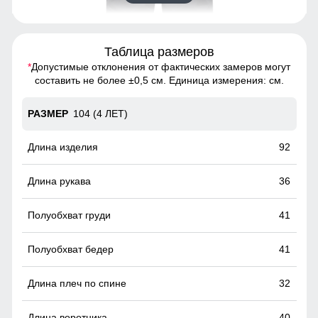
Таблица размеров
*
Допустимые отклонения от фактических замеров могут
Комбинезон - идеальный выбор для тех, кто хочет
составить не более ±0,5 см. Единица измерения: см.
выглядеть стильно и чувствовать себя комфортно в
любую погоду
104 (4 ЛЕТ)
Защита подбородка
92
Наличие защиты подбородка предотвращает натирание и
обеспечивает дополнительный комфорт при ношении
36
куртки.
41
41
32
40