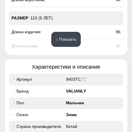
110 (5 ЛЕТ)
96
↓ Показать
40
41
Характеристики и описание
41
Артикул
9403TC
Наличие защиты подбородка предотвращает натирание и
34
Бренд
VALIANLY
обеспечивает дополнительный комфорт при ношении
куртки.
42
Пол
Мальчик
Ветрозащитная планка
Сезон
Зима
Ветрозащитная планка нужна для защиты от ветра и
116 (6 ЛЕТ)
холодного воздуха который может проникнуть внутрь
Страна производителя
Китай
через молнию куртки.