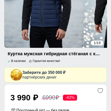
1
/19
Куртка мужская гибридная стёганая с капюшоном с графеновой подкладкой синего цвета 9627_1S
В наличии
Гарантия качества!
Заберите до 350 000 ₽
партнёрских денег
3 990
6990
p
p
-43%
Поштучный опт — без рядов