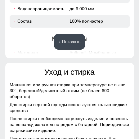
82
Водонепроницаемость
до 6 000 мм
58
Состав
100% полиэстер
44
Материалы
↓ Показать
114
Материал
Softshell, Мембранные
материалы, Полиэстер
114
Уход и стирка
Материал подкладки
флис + графеновая
54
куртки
фольгированная
теплоотражающая
Машинная или ручная стирка при температуре не выше
подкладка из полиэстера
30°,
бережный/деликатный отжим (не более 600
54
оборотов).
Материал подкладки
флис
Для стирки верхней одежды используются только жидкие
капюшона
74
средства.
После стирки необходимо встряхнуть изделие и повесить
Материал утеплителя
Thinsulate (тинсулейт)
84
на вешалку, желательно рядом с батареей. Периодически
встряхивайте изделие.
Фактура материала
плотный
60
При правильном уходе изделие будет радовать Вас