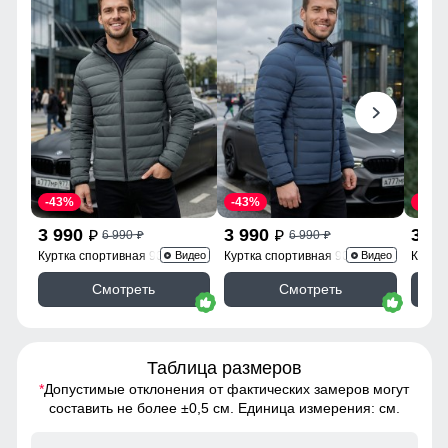
-43%
-43%
-43%
3 990
3 990
3 9
6 990
6 990
p
p
p
p
Куртка спортивная 9623_1Kh
Куртка спортивная 9623_1S
Куртк
Видео
Видео
Смотреть
Смотреть
Таблица размеров
*
Допустимые отклонения от фактических замеров могут
составить не более ±0,5 см. Единица измерения: см.