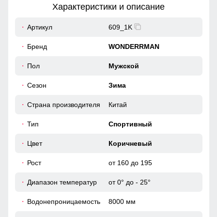
Характеристики и описание
22
Артикул
609_1K
Ветрозащитная планка нужна для защиты от ветра и
холодного воздуха который может проникнуть внутрь
58
Бренд
WONDERRMAN
через молнию куртки.
58
Пол
Мужской
Повседневная функциональность
Сезон
Зима
Карманы, обеспечивает удобное хранение личных
52
вещей. Высокий воротник и регулируемые манжеты
защищают от ветра, делая куртку универсальной для
Страна производителя
Китай
62
ежедневного использования.
Тип
Спортивный
52
Цвет
Коричневый
Рост
от 160 до 195
73
Диапазон температур
от 0° до - 25°
62
Водонепроницаемость
8000 мм
23