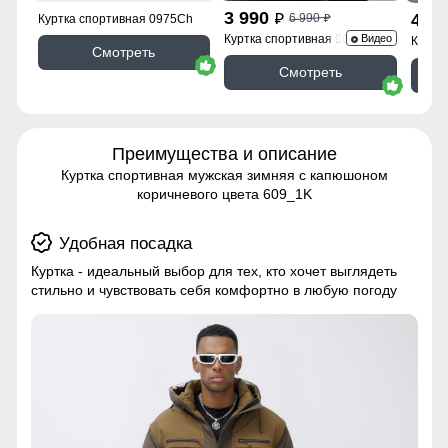
3 990
4 3
6 990
p
Куртка спортивная 0975Ch
p
Куртка спортивная 9623_1Kh
Видео
Куртк
Смотреть
Смотреть
Преимущества и описание
Куртка спортивная мужская зимняя с капюшоном
коричневого цвета 609_1K
Удобная посадка
Куртка - идеальный выбор для тех, кто хочет выглядеть
стильно и чувствовать себя комфортно в любую погоду