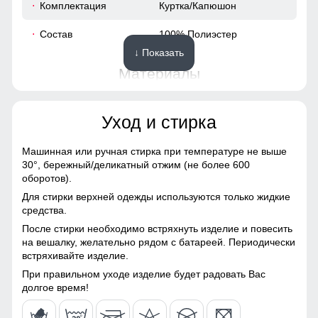
Комплектация
Куртка/Капюшон
60
Состав
100% Полиэстер
↓ Показать
60
Материалы
52
Материал
Мембранные материалы,
Уход и стирка
Натуральные материалы,
62
Полиэстер, Плащевка,
Тефлон
Машинная или ручная стирка при температуре не выше
30°,
бережный/деликатный отжим (не более 600
54
Материал подкладки
100% Полиэстер
Карманы, обеспечивает удобное хранение личных
оборотов).
вещей. Высокий воротник и регулируемые манжеты
Для стирки верхней одежды используются только жидкие
Материал подкладки
100% Полиэстер
защищают от ветра, делая куртку универсальной для
75
средства.
воротника
ежедневного использования.
После стирки необходимо встряхнуть изделие и повесить
61
на вешалку, желательно рядом с батареей. Периодически
Материал наполнителя
Тинсулейт
Ветрозащитная планка
встряхивайте изделие.
Фактура материала
плотная
Ветрозащитная планка нужна для защиты от ветра и
23
При правильном уходе изделие будет радовать Вас
холодного воздуха который может проникнуть внутрь
долгое время!
через молнию куртки.
Утеплитель гр
от 460 до 540
62