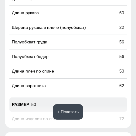
холодного воздуха который может проникнуть внутрь
через молнию куртки.
60
22
56
56
50
62
50
↓ Показать
72
62