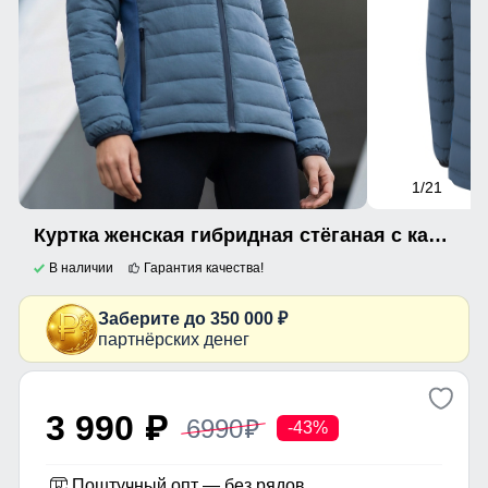
1
/21
Куртка женская гибридная стёганая с капюшоном с графеновой подкладкой синего цвета 9622_1S
В наличии
Гарантия качества!
Заберите до 350 000 ₽
партнёрских денег
3 990
6990
p
p
-43%
Поштучный опт — без рядов