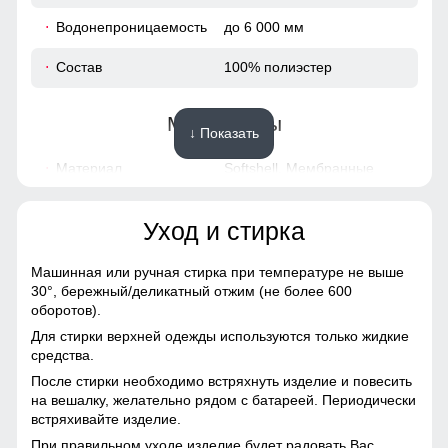
Водонепроницаемость
до 6 000 мм
52
Состав
100% полиэстер
38
Материалы
↓ Показать
106
Материал
Softshell, Мембранные
материалы, Полиэстер
108
Уход и стирка
Материал подкладки
флис + графеновая
48
куртки
фольгированная
теплоотражающая
Машинная или ручная стирка при температуре не выше
подкладка из полиэстера
30°,
бережный/деликатный отжим (не более 600
50
оборотов).
Материал подкладки
гладкий подкладочный
Для стирки верхней одежды используются только жидкие
капюшона
полиэстер
73
средства.
После стирки необходимо встряхнуть изделие и повесить
Материал утеплителя
Thinsulate (тинсулейт)
76
на вешалку, желательно рядом с батареей. Периодически
встряхивайте изделие.
Фактура материала
плотный
53
При правильном уходе изделие будет радовать Вас