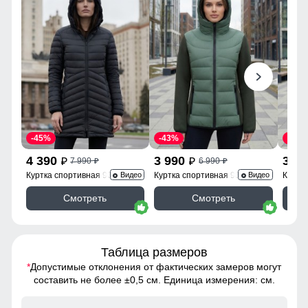
-45%
-43%
-43%
4 390
3 990
3 9
7 990
6 990
p
p
p
p
Куртка спортивная 9628_1Ch
Куртка спортивная 9630_1Kh
Куртк
Видео
Видео
Смотреть
Смотреть
Таблица размеров
*
Допустимые отклонения от фактических замеров могут
составить не более ±0,5 см. Единица измерения: см.