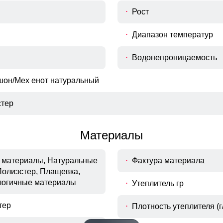
Рост
Диапазон температур
Водонепроницаемость
шон/Мех енот натуральный
тер
Материалы
материалы, Натуральные
Фактура материала
Полиэстер, Плащевка,
логичные материалы
Утеплитель гр
Меховая опушка
тер
Плотность утеплителя (г/
Натуральный мех енота: Роскошная отделка из
Натуральный мех енота: Роскошная отделка из