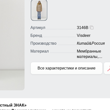
Артикул
3146B
Бренд
Visdeer
Производство
Китай
&
Россия
Материал
Мембранные
материалы,
Натуральные
материалы, Полиэ
Все характеристики и описание
Плащевка, Тефло
Экологичные
материалы
естный ЗНАК»