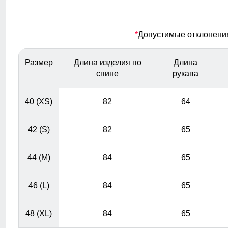
материалы гарантируют сухость и комфорт, позволяя
оставаться активным в любую погоду, не беспокоясь о
влаге.
*
Допустимые отклонения 
Фиксатор
Размер
Длина изделия по
Длина
Фиксатор служит для регулирования объема
спине
рукава
40 (XS)
82
64
42 (S)
82
65
44 (M)
84
65
46 (L)
84
65
48 (XL)
84
65