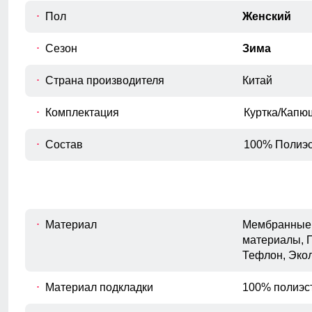
Пол
Женский
Длина рукава
D
Расстояние от плечевого шва до
Сезон
Зима
окончания рукава.
Внутренний шов рукава
Страна производителя
Китай
E
Расстояние от подмышечного шва
вниз до окончания рукава.
Комплектация
Куртка/Капю
Полуобхват бедер
F
Измеряется по самым широким
Состав
100% Полиэс
точкам ягодиц.
Материал
Мембранные 
материалы, 
Тефлон, Эко
Материал подкладки
100% полиэс
прорези на молнии дополнительно усиливают