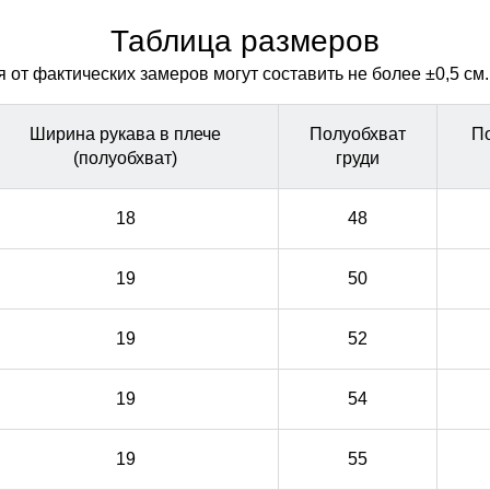
лишнего объема. Не сбивается при стирке
лишнего объема. Не сбивается при стирке
Таблица размеров
от фактических замеров могут составить не более ±0,5 см.
Ширина рукава в плече
Полуобхват
П
(полуобхват)
груди
18
48
19
50
19
52
19
54
19
55