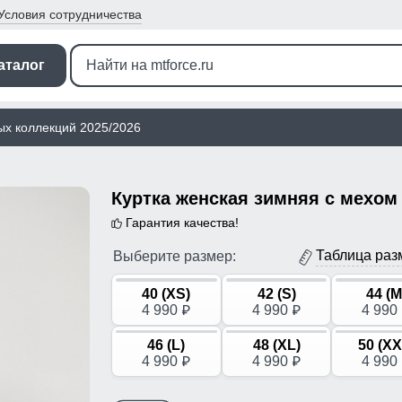
Условия
сотрудничества
аталог
ых коллекций 2025/2026
Гарантия качества!
Таблица раз
Выберите размер:
40 (XS)
42 (S)
44 (M
4 990
4 990
4 990
p
p
46 (L)
48 (XL)
50 (XX
4 990
4 990
4 990
p
p