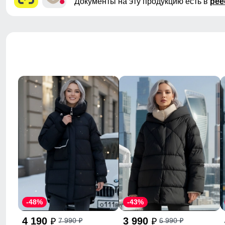
Документы на эту продукцию есть в
рее
-48%
-43%
4 190
3 990
7 990
6 990
p
p
p
p