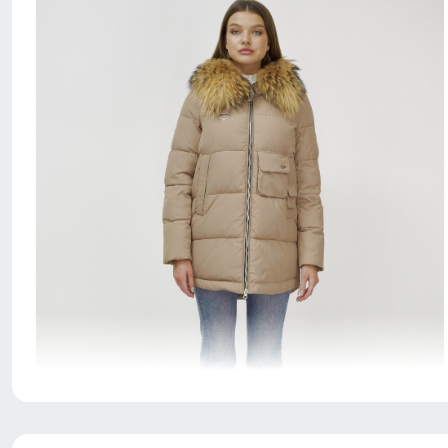
Куртка с водонепроницаемостью 10000мм обеспечит
непревзойденную защиту от дождя. Мембранные