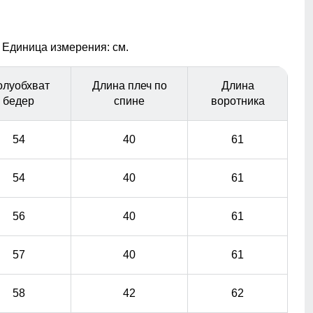
погодных условий. Легкость адаптации к изменениям
погоды и стиля делает ее незаменимым элементом
гардероба на каждый день.
 Единица измерения: см.
Удобные и вместительные карманы
олуобхват
Длина плеч по
Длина
Практичные и стильные карманы удобно
бедер
спине
воротника
расположены для хранения мелочей, таких как ключи
или телефон.
54
40
61
54
40
61
56
40
61
57
40
61
58
42
62