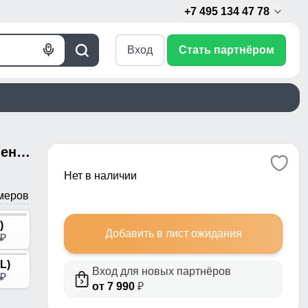
+7 495 134 47 78
Вход
Стать партнёром
Голосовой
Поиск
поиск
Куртка женская зимняя с мехом енот премиум класса бежевого цвета 3146B
Нет в наличии
меров
)
Добавить в лист ожидания
p
L)
Вход для новых партнёров
p
от 7 990
₽