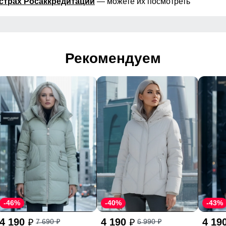
страх Росаккредитации
— можете их посмотреть
Рекомендуем
-46%
-40%
-43%
4 190
4 190
4 19
7 690
6 990
p
p
p
p