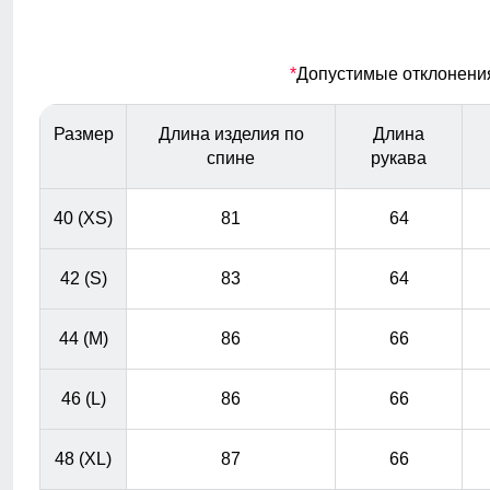
материалы гарантируют сухость и комфорт, позволяя
оставаться активным в любую погоду, не беспокоясь о
влаге.
*
Допустимые отклонения 
Меховая опушка
Размер
Длина изделия по
Длина
Натуральный мех енота: Роскошная отделка из
спине
рукава
натурального меха придает куртке изысканный вид и
добавляет тепла в самые морозные дни. Съемная
40 (XS)
81
64
опушка придает изящества образу и смотрится
благородно.
42 (S)
83
64
44 (M)
86
66
46 (L)
86
66
48 (XL)
87
66