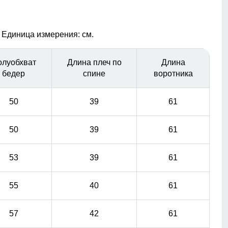
для повседневной носки.
Несъемный капюшон
 Единица измерения: см.
Капюшон предназначен для защиты головы от
воздействия внешних факторов, таких как ветер,
олуобхват
Длина плеч по
Длина
дождь
бедер
спине
воротника
50
39
61
50
39
61
53
39
61
55
40
61
57
42
61