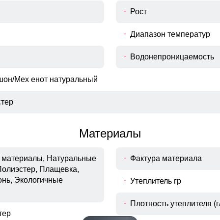
Рост
Диапазон температур
Водонепроницаемость
шон/Мех енот натуральный
тер
Материалы
материалы, Натуральные
Фактура материала
Полиэстер, Плащевка,
Карманы
онь, Экологичные
Утеплитель гр
Вместительные карманы
Вместительные карманы
Плотность утеплителя (г/
тер