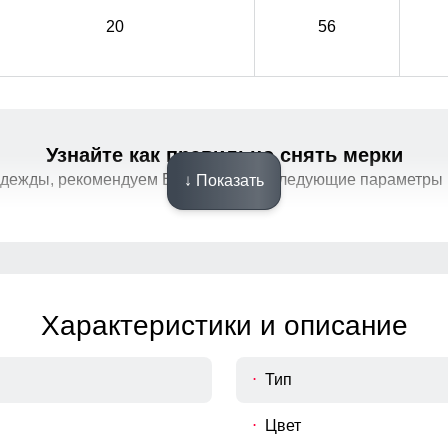
20
56
Узнайте как правильно снять мерки
Фиксатор
одежды, рекомендуем Вам измерить следующие параметры 
↓ Показать
Фиксатор служит для регулирования объема
Фиксатор служит для регулирования объема
Характеристики и описание
Тип
Цвет