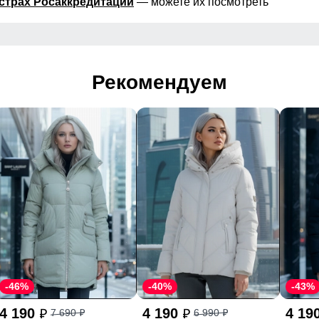
страх Росаккредитации
— можете их посмотреть
Рекомендуем
-46%
-40%
-43%
4 190
4 190
4 19
7 690
6 990
p
p
p
p