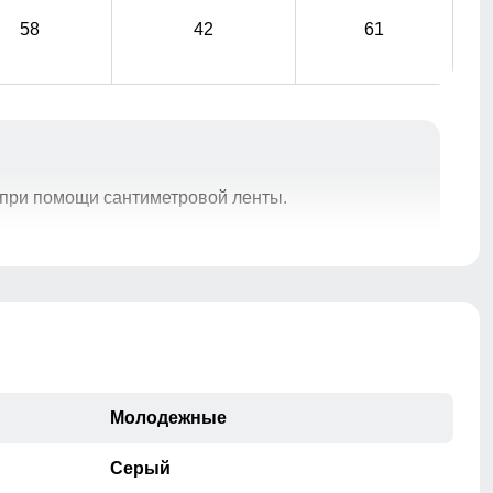
58
42
61
при помощи сантиметровой ленты.
Капюшон предназначен для защиты головы от
воздействия внешних факторов, таких как ветер,
дождь
Манжеты
Эластичные манжеты препятствуют попаданию ветра
и холода.
Молодежные
Серый