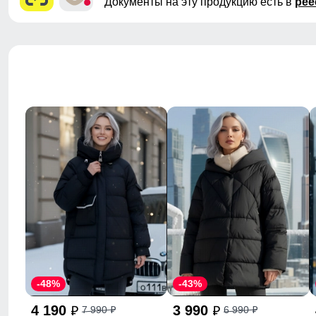
Документы на эту продукцию есть в
рее
-48%
-43%
4 190
3 990
7 990
6 990
p
p
p
p