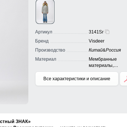
Артикул
3141Sr
Бренд
Visdeer
Производство
Китай
&
Россия
Материал
Мембранные
материалы,
Натуральные
материалы, Полиэ
Все характеристики и описание
Плащевка, Тефло
Болонь, Экологи
материалы
естный ЗНАК»