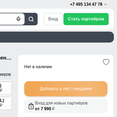
+7 495 134 47 78
Вход
Стать партнёром
Голосовой
Поиск
поиск
Куртка женская зимняя с мехом енот премиум класса серого цвета 3141Sr
Нет в наличии
меров
)
Добавить в лист ожидания
p
L)
Вход для новых партнёров
p
от 7 990
₽