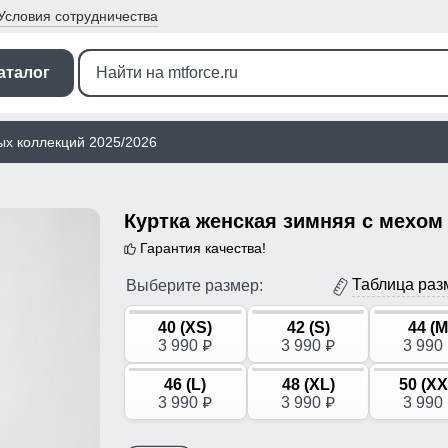
Условия
сотрудничества
аталог
ых коллекций 2025/2026
Гарантия качества!
Таблица раз
Выберите размер:
40 (XS)
42 (S)
44 (M
3 990
3 990
3 990
p
p
46 (L)
48 (XL)
50 (XX
3 990
3 990
3 990
p
p