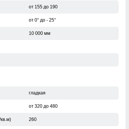
от 155 до 190
от 0° до - 25°
10 000 мм
гладкая
от 320 до 480
кв.м)
260
Эластичные манжеты препятствуют попаданию ветра