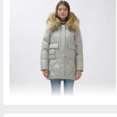
Куртка с водонепроницаемостью 10000мм обеспечит
непревзойденную защиту от дождя. Мембранные