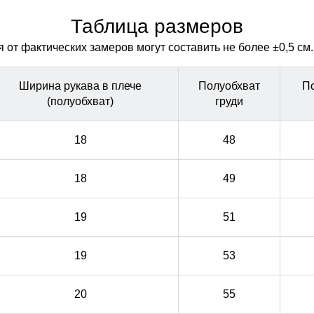
лишнего объема. Не сбивается при стирке
лишнего объема. Не сбивается при стирке
Таблица размеров
от фактических замеров могут составить не более ±0,5 см.
Ширина рукава в плече
Полуобхват
П
(полуобхват)
груди
18
48
18
49
19
51
19
53
20
55