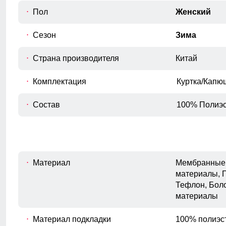
или телефон.
Пол
Женский
Длина рукава
D
Расстояние от плечевого шва до
Сезон
Зима
окончания рукава.
Внутренний шов рукава
Страна производителя
Китай
E
Расстояние от подмышечного шва
вниз до окончания рукава.
Комплектация
Куртка/Капю
Полуобхват бедер
F
Измеряется по самым широким
Состав
100% Полиэс
точкам ягодиц.
Материал
Мембранные 
материалы, 
Тефлон, Бол
материалы
Материал подкладки
100% полиэс