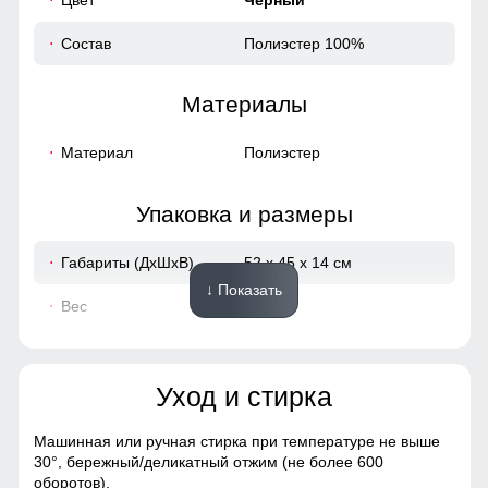
Состав
Полиэстер 100%
Материалы
Материал
Полиэстер
Упаковка и размеры
Габариты (ДхШхВ)
52 x 45 x 14 см
↓ Показать
Вес
1.61 кг
Описание
Уход и стирка
ВНИМАНИЕ!!! Товар который куплен с уценкой не
подлежит возврату и обмену.
Машинная или ручная стирка при температуре не выше
Образец!
30°,
бережный/деликатный отжим (не более 600
оборотов).