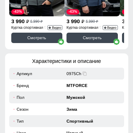
-43%
-43%
-43%
3 990
3 990
3 9
6 990
6 990
p
p
p
p
Куртка спортивная 9623_1Kh
Куртка спортивная 9623_1S
Куртк
Видео
Видео
Смотреть
Смотреть
Характеристики и описание
Артикул
0975Ch
Бренд
MTFORCE
Пол
Мужской
Сезон
Зима
Тип
Спортивный
Цвет
Черный