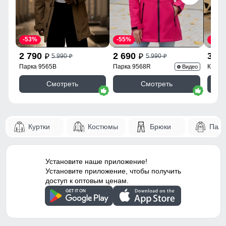
-53%
-55%
-43%
2 790
2 690
3 9
5 990
5 990
p
p
p
p
Парка 9565B
Парка 9568R
Куртк
Видео
Смотреть
Смотреть
Куртки
Костюмы
Брюки
Паль
Установите наше приложение!
Установите приложение, чтобы получить
доступ к оптовым ценам.