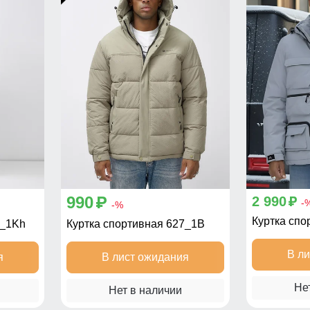
990
2 990
p
p
-
-%
Куртка сп
7_1Kh
Куртка спортивная 627_1B
В л
я
В лист ожидания
Не
Нет в наличии