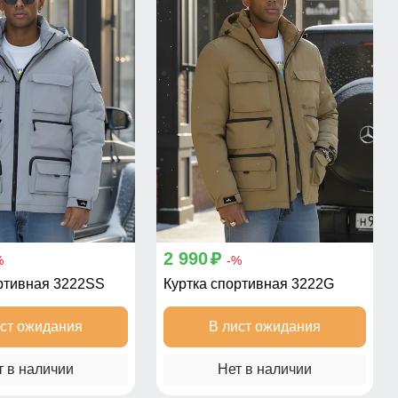
2 990
p
%
-%
ортивная 3222SS
Куртка спортивная 3222G
ист ожидания
В лист ожидания
т в наличии
Нет в наличии