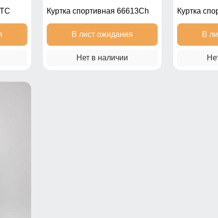
2TC
Куртка спортивная 66613Ch
Куртка спо
я
В лист ожидания
В л
Нет в наличии
Не