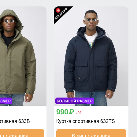
990
p
-%
ртивная 633B
Куртка спортивная 632TS
ист ожидания
В лист ожидания