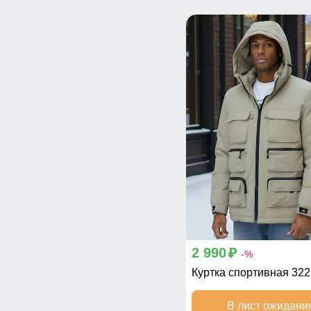
2 990
p
-%
Куртка спортивная 32
В лист ожидани