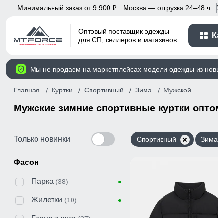
Минимальный заказ от 9 900
Москва — отгрузка 24–48 ч
p
Оптовый поставщик одежды
К
для СП, селлеров и магазинов
Мы не продаем на маркетплейсах модели одежды из нов
Главная
Куртки
Спортивный
Зима
Мужской
Мужские зимние спортивные куртки опто
Только новинки
Спортивный
Зима
Фасон
Парка
(38)
Жилетки
(10)