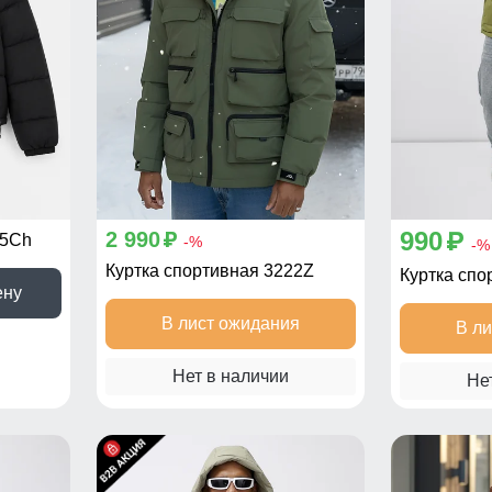
990
2 990
75Ch
p
p
-%
-%
Куртка спортивная 3222Z
Куртка спо
ену
В лист ожидания
В л
Нет в наличии
Не