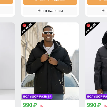
Нет в наличии
Не
990
990
p
p
-%
-%