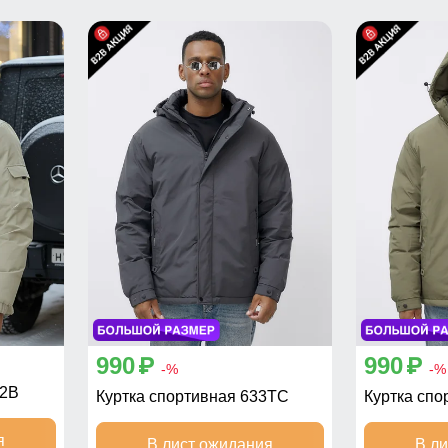
990
990
p
p
-%
-%
22B
Куртка спортивная 633TC
Куртка спо
я
В лист ожидания
В л