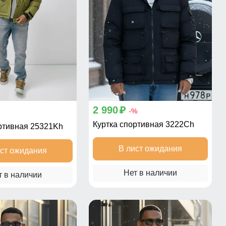
2 990
p
-%
Куртка спортивная 3222Ch
ртивная 25321Kh
В лист ожидания
ист ожидания
Нет в наличии
т в наличии