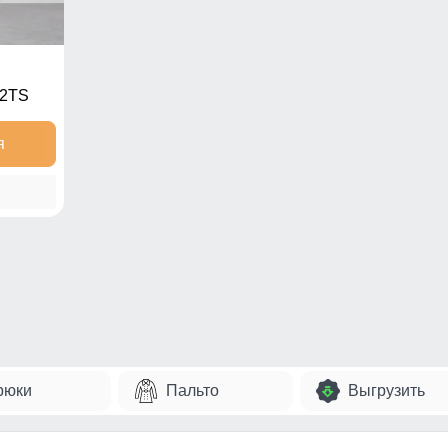
32TS
я
рюки
Пальто
Выгрузить