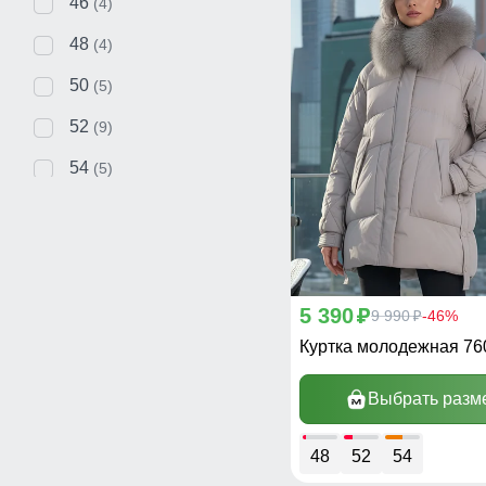
46
(4)
48
(4)
50
(5)
52
(9)
54
(5)
56
(1)
58
(1)
5 390
p
9 990
-46%
p
Куртка молодежная 7
Выбрать разм
48
52
54