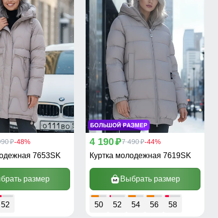
4 190
990
-48%
p
7 490
-44%
p
p
лодежная 7653SK
Куртка молодежная 7619SK
брать размер
Выбрать размер
52
50
52
54
56
58