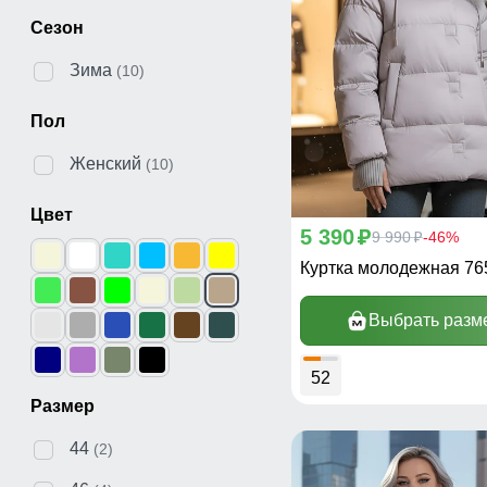
Сезон
Зима
(10)
Пол
Женский
(10)
Цвет
5 390
p
9 990
-46%
p
Куртка молодежная 7
Выбрать разм
52
Размер
44
(2)