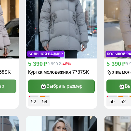
5 390
5 390
p
9 990
-46%
p
9 
p
658SK
Куртка молодежная 7737SK
Куртка мо
ер
Выбрать размер
Вы
52
54
50
52