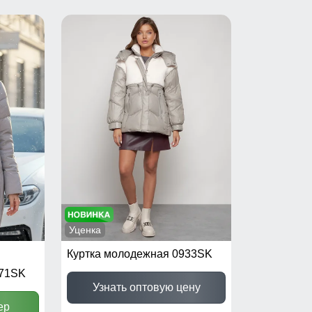
Уценка
Куртка молодежная 0933SK
671SK
Узнать оптовую цену
ер