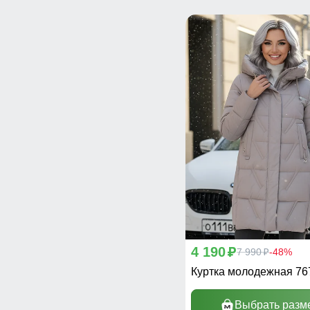
4 190
p
7 990
-48%
p
Куртка молодежная 7
Выбрать разм