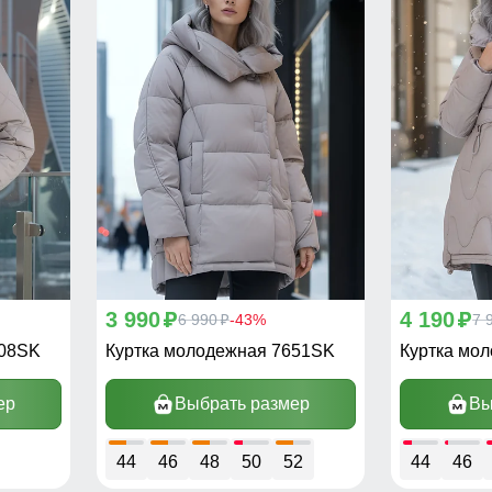
3 990
4 190
p
6 990
-43%
p
7 
p
608SK
Куртка молодежная 7651SK
Куртка мо
ер
Выбрать размер
Вы
44
46
48
50
52
44
46