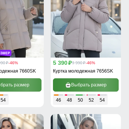
5 390
990
-46%
p
9 990
-46%
p
p
лодежная 7660SK
Куртка молодежная 7656SK
брать размер
Выбрать размер
54
46
48
50
52
54