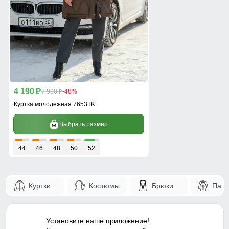
4 190
p
7 990
-48%
p
Куртка молодежная 7653TK
Выбрать размер
44
46
48
50
52
Куртки
Костюмы
Брюки
Паль
Установите наше приложение!