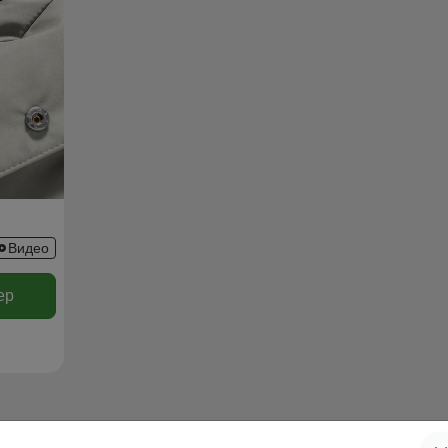
Видео
ер