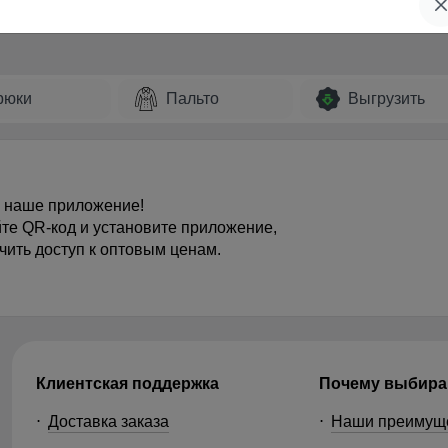
рюки
Пальто
Выгрузить
 наше приложение!
те QR-код и установите приложение,
чить доступ к оптовым ценам.
Клиентская поддержка
Почему выбира
Доставка заказа
Наши преимущ