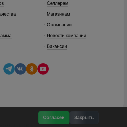
ов
Селлерам
ачества
Магазинам
О компании
рамма
Новости компании
Вакансии
Согласен
Закрыть
ская, д.3Б, стр.1