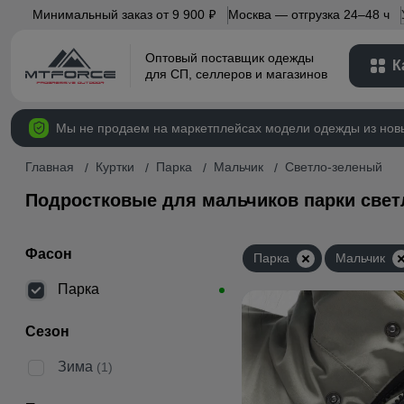
Минимальный заказ от 9 900
Москва — отгрузка 24–48 ч
p
Оптовый поставщик одежды
К
для СП, селлеров и магазинов
Мы не продаем на маркетплейсах модели одежды из нов
Главная
Куртки
Парка
Мальчик
Светло-зеленый
Подростковые для мальчиков парки свет
Фасон
Парка
Мальчик
Парка
Сезон
Зима
(1)