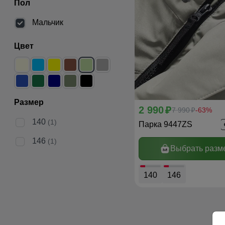
Пол
Мальчик
Цвет
Размер
2 990
p
7 990
-63%
p
140
(1)
Парка 9447ZS
146
(1)
Выбрать разм
140
146