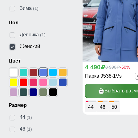
Зима
(1)
Пол
Девочка
(1)
Женский
Цвет
4 490
p
8 990
-50%
p
Парка 9538-1Vs
Выбрать разм
Размер
44
46
50
44
(1)
46
(1)