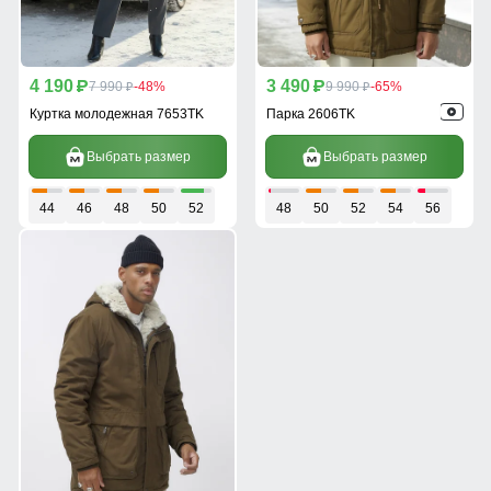
4 190
3 490
p
7 990
-48%
p
9 990
-65%
p
p
Куртка молодежная 7653TK
Парка 2606TK
Выбрать размер
Выбрать размер
44
46
48
50
52
48
50
52
54
56