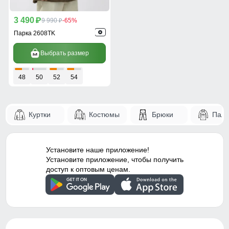
3 490
p
9 990
-65%
p
Парка 2608TK
Выбрать размер
48
50
52
54
Куртки
Костюмы
Брюки
Паль
Установите наше приложение!
Установите приложение, чтобы получить
доступ к оптовым ценам.