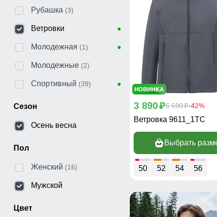
Рубашка
(3)
Ветровки
Молодежная
(1)
Молодежные
(2)
Спортивный
(39)
3 890
p
6 690
-42%
Сезон
p
Ветровка 9611_1TC
Осень весна
Выбрать разм
Пол
Женский
(16)
50
52
54
56
Мужской
Цвет