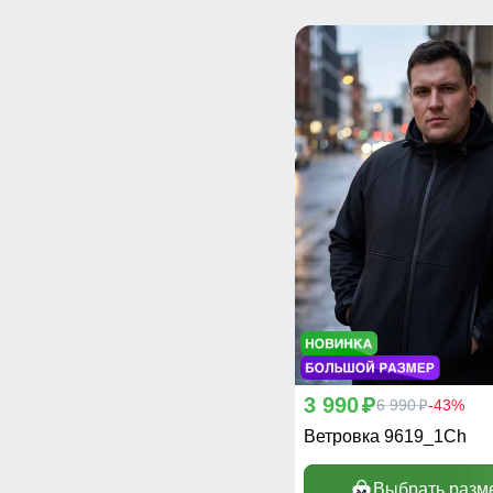
66
(4)
3 990
p
6 990
-43%
p
Ветровка 9619_1Ch
Выбрать разм