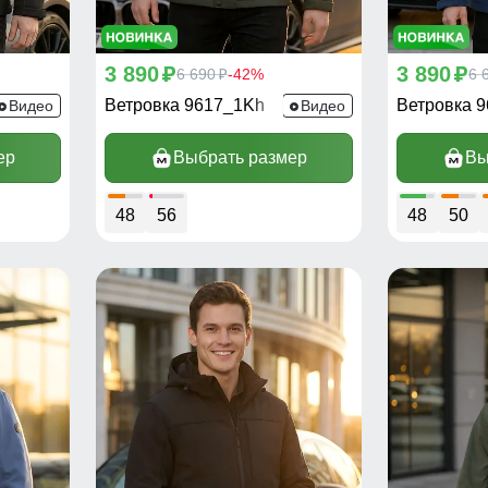
3 890
3 890
p
6 690
-42%
p
6 
p
Ветровка 9617_1Kh
Ветровка 
Видео
Видео
ер
Выбрать размер
Вы
48
56
48
50