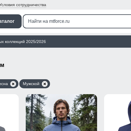
Условия
сотрудничества
аталог
ых коллекций 2025/2026
ом
есна
Мужской