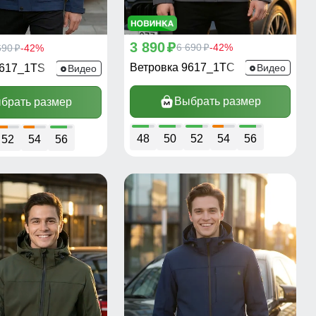
3 890
p
6 690
-42%
690
-42%
p
p
Ветровка 9617_1TC
9617_1TS
Видео
Видео
Выбрать размер
брать размер
48
50
52
54
56
52
54
56