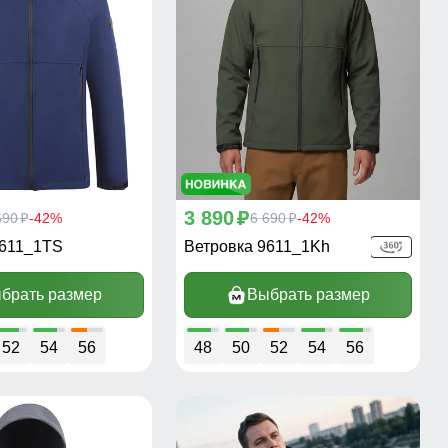
3 890
690
-42%
p
6 690
-42%
p
p
9611_1TS
Ветровка 9611_1Kh
брать размер
Выбрать размер
52
54
56
48
50
52
54
56