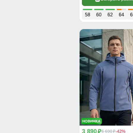
58
60
62
64
6
3 890
p
6 690
-42%
p