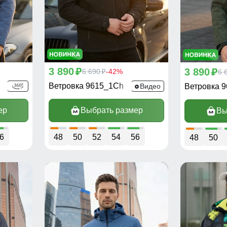
3 890
3 890
p
6 690
-42%
p
6 
p
Ветровка 9615_1Ch
Видео
Ветровка 
ер
Выбрать размер
Вы
6
48
50
52
54
56
48
50