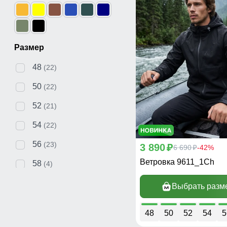
Размер
48
(22)
50
(22)
52
(21)
54
(22)
56
(23)
3 890
p
6 690
-42%
p
Ветровка 9611_1Ch
58
(4)
60
(4)
Выбрать разм
62
(4)
48
50
52
54
5
64
(4)