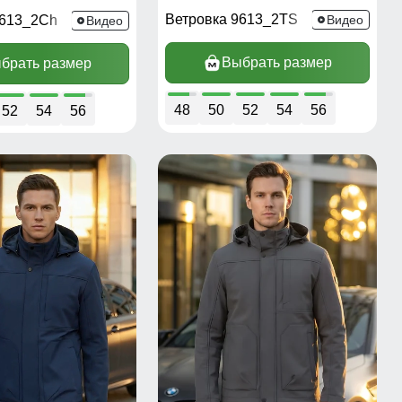
Ветровка 9613_2TS
9613_2Ch
Видео
Видео
Выбрать размер
брать размер
48
50
52
54
56
52
54
56