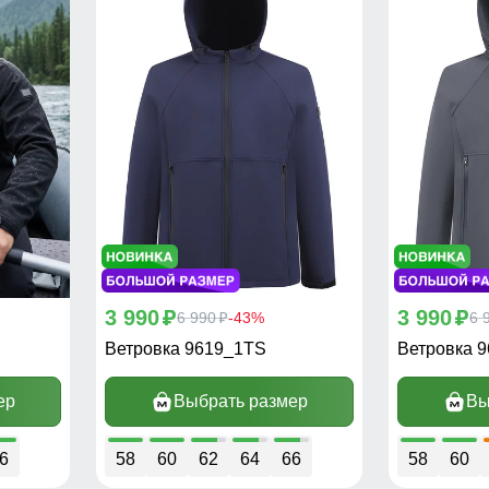
3 990
3 990
p
6 990
-43%
p
6 
p
Ветровка 9619_1TS
Ветровка 
ер
Выбрать размер
Вы
6
58
60
62
64
66
58
60