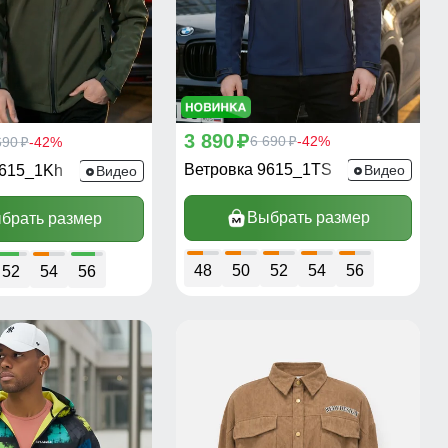
3 890
p
6 690
-42%
690
-42%
p
p
Ветровка 9615_1TS
9615_1Kh
Видео
Видео
Выбрать размер
брать размер
48
50
52
54
56
52
54
56