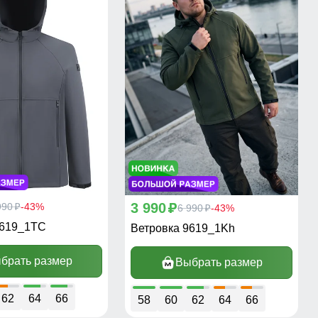
3 990
990
-43%
p
6 990
-43%
p
p
9619_1TC
Ветровка 9619_1Kh
брать размер
Выбрать размер
62
64
66
58
60
62
64
66