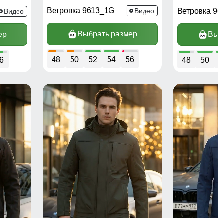
Ветровка 9613_1G
Видео
Ветровка 
Видео
Выбрать размер
ер
Вы
48
50
52
54
56
6
48
50