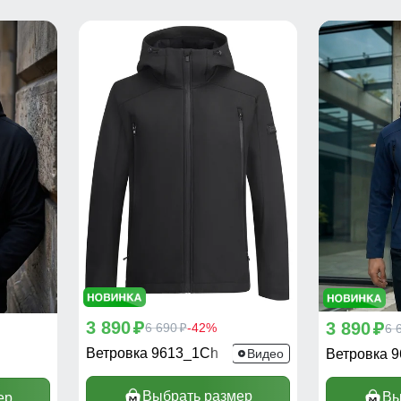
3 890
3 890
p
6 690
-42%
p
6 
p
Ветровка 9613_1Ch
Видео
Ветровка 
Выбрать размер
Вы
ер