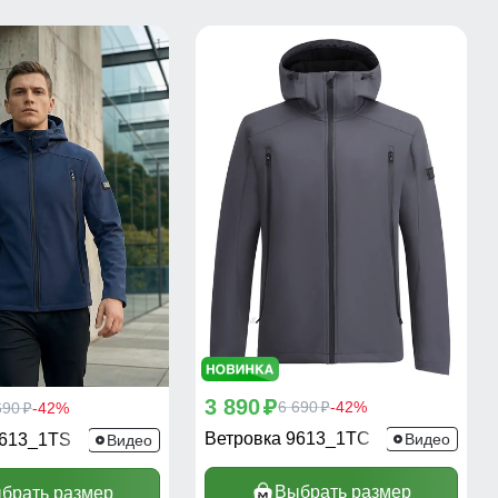
3 890
p
6 690
-42%
690
-42%
p
p
Ветровка 9613_1TC
9613_1TS
Видео
Видео
Выбрать размер
брать размер