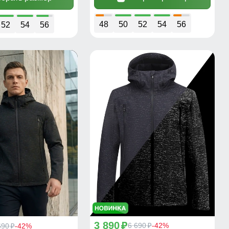
48
50
52
54
56
52
54
56
3 890
p
6 690
-42%
690
-42%
p
p