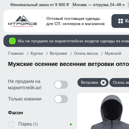
Минимальный заказ от 9 900
Москва — отгрузка 24–48 ч
p
Оптовый поставщик одежды
К
для СП, селлеров и магазинов
Мы не продаем на маркетплейсах модели одежды из нов
Главная
Куртки
Ветровки
Осень весна
Мужской
Мужские осенние весенние ветровки опт
Не продаем на
Ветровки
Осень в
маркетплейсах!
Только новинки
Фасон
Парка
(5)