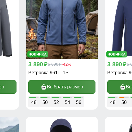
3 890
3 890
p
6 690
-42%
p
6 
p
Ветровка 9611_1S
Ветровка 
ер
Выбрать размер
Вы
48
50
52
54
56
48
50