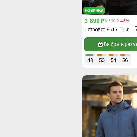
3 890
p
6 690
-42%
p
Ветровка 9617_1Ch
Выбрать разм
48
50
54
56