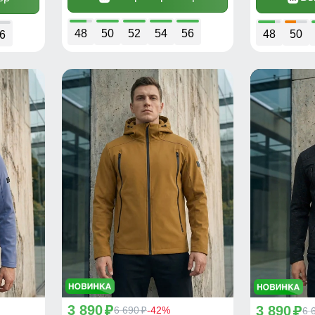
48
50
52
54
56
48
50
6
3 890
3 890
p
6 690
-42%
p
6 
p