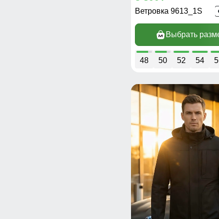
Ветровка 9613_1S
Выбрать разм
48
50
52
54
5