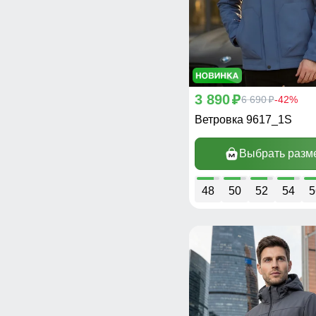
3 890
p
6 690
-42%
p
Ветровка 9617_1S
Выбрать разм
48
50
52
54
5