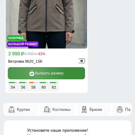
3 990
p
6 990
-43%
p
Ветровка 9620_1SK
Выбрать размер
54
56
58
60
62
Куртки
Костюмы
Брюки
Паль
Установите наше приложение!