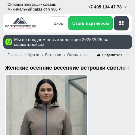
Оптовый поставщик одежды.
+7 495 134 47 78
Минимальный заказ от 9 900
p
Вход
Стать партнёром
Мы не продаем новые коллекции 2025/2026 на
маркетплейсах.
Главная
Куртки
Ветровки
Осень весна
Женский
Светло-ко
Поделиться
Женские осенние весенние ветровки светло-ко