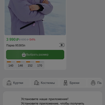
3 990
p
8 690
-54%
p
Парка 9538Sn
Выбрать размер
140
146
152
170
Куртки
Костюмы
Брюки
Паль
Установите наше приложение!
Установите приложение, чтобы получить