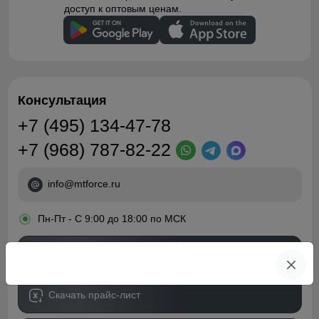
доступ к оптовым ценам.
Консультация
+7 (495) 134-47-78
+7 (968) 787-82-22
info@mtforce.ru
•
Пн-Пт - С 9:00 до 18:00 по МСК
Обратный звонок
Скачать прайс-лист