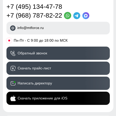
регулировки
талии.
+7 (495) 134-47-78
Обхват бедрa
Посадка
средняя
+7 (968) 787-82-22
E
Измеряется вокруг самой широкой
части бедер и ягодиц.
Низ брючин
утяжки с фиксаторами,
регулировка объема
Обхват низа брючины
info@mtforce.ru
F
Измеряется обхват штанины по
нижнему краю.
Дизайн и стиль
•
Пн-Пт - С 9:00 до 18:00 по МСК
Пояс
со шлевками и
Обратный звонок
встроенным
регулируемым ремнем
Скачать прайс-лист
Фиксация пояса
двойная, усиленная
Стиль
городской, повседневный,
Написать директору
спортивный,
туристический
Скачать приложение для iOS
Рисунок
однотонный, фирменный
логотип