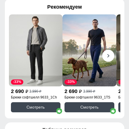
Рекомендуем
-33%
-33%
-33%
2 690
2 690
2 6
3 990
3 990
p
p
p
p
Брюки софтшелл 9633_1Ch
Брюки софтшелл 9633_1TS
Брюки
Смотреть
Смотреть