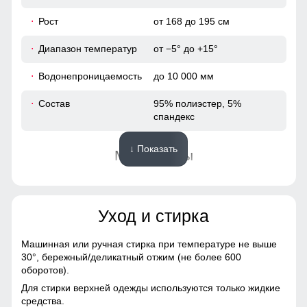
Рост
от 168 до 195 см
29
Диапазон температур
от −5° до +15°
92
Водонепроницаемость
до 10 000 мм
112
Состав
95% полиэстер, 5%
спандекс
42
↓ Показать
Материалы
54
Подкладка
полиэстер с мягким
112
флисовым утеплением
Уход и стирка
Материал
софтшелл
82
Машинная или ручная стирка при температуре не выше
Фактура материала
плотная, гладкая, матовая
30°,
бережный/деликатный отжим (не более 600
29
оборотов).
Тип ткани
плотная, гладкая,
Для стирки верхней одежды используются только жидкие
матовая, эластичная
96
средства.