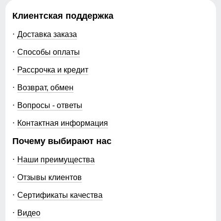
Коллекция
весна–осень 2026
Клиентская поддержка
Назначение
город, прогулки,
путешествия, активный
Доставка заказа
отдых, природа,
Способы оплаты
повседневная носка
Рассрочка и кредит
Упаковка и размеры
Возврат, обмен
Тип упаковки
фирменный пакет,
Вопросы - ответы
фирменная пломба
производителя,
Контактная информация
встроенный ремень
Почему выбирают нас
Цвета
темно-синий, темно-
серый, хаки, синий,
Наши преимущества
черный, горчичный
Отзывы клиентов
Габариты (ДхШхВ)
40 x 30 x 6 см
Сертификаты качества
Вес
0.68 кг
Видео