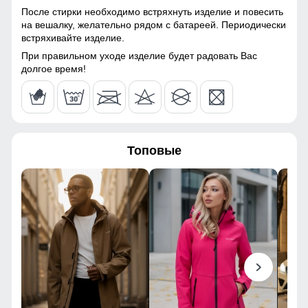
После стирки необходимо встряхнуть изделие и повесить
Паропроницаемость
до 5000 г/м²/24 ч
112
на вешалку, желательно рядом с батареей. Периодически
встряхивайте изделие.
Фурнитура
оригинальная YKK
44
При правильном уходе изделие будет радовать Вас
долгое время!
Конструктивные особенности
56
Покрой
прямой, слегка зауженный
113
Тип карманов
боковые врезные карманы
Топовые
на молнии, задний карман
82
на молнии
Ветрозащита
высокая
29
Декоративные элементы
фирменный лейбл,
100
молнии, декоративная
строчка, встроенный
ремень, усиленная
118
фурнитура
44
Внутренние швы
усиленные, аккуратно