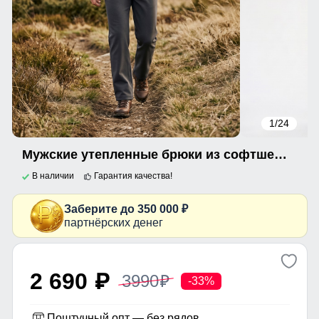
1
/24
Мужские утепленные брюки из софтшелла с флисом и регулируемым ремнем темно-серого цвета 9633_1TC
В наличии
Гарантия качества!
Заберите до 350 000 ₽
партнёрских денег
2 690
3990
p
p
-33%
Поштучный опт — без рядов