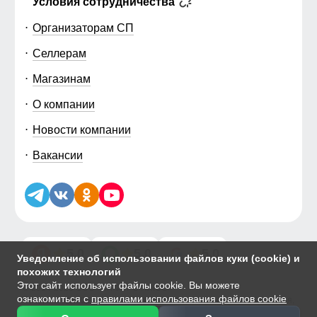
Условия сотрудничества
Организаторам СП
Селлерам
Магазинам
О компании
Новости компании
Вакансии
5.0
5.0
5.0
Уведомление об использовании файлов куки (cookie) и
похожих технологий
Этот сайт использует файлы cookie. Вы можете
© 2014-2026 ООО «МТФОРС ПЛЮС»
ознакомиться с
правилами использования файлов cookie
Продажа одежды мелким и крупным оптом в Москве, ул. Чагинская,
д.3Б, стр.1