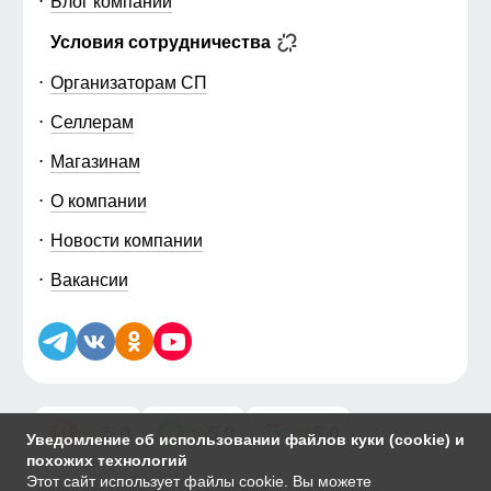
Блог компании
Условия сотрудничества
Организаторам СП
Селлерам
Магазинам
О компании
Новости компании
Вакансии
5.0
5.0
5.0
Уведомление об использовании файлов куки (cookie) и
похожих технологий
Этот сайт использует файлы cookie. Вы можете
© 2014-2026 ООО «МТФОРС ПЛЮС»