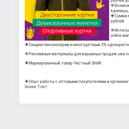
рублей д
🔷Возмож
единицы,
🔶Сумма 
рублей
🔷Интегр
online ма
🔶Скидки пенсионерам и многодетным 3% однократн
🔷Рекламные материалы для взрывных продаж уже н
🔶Маркированный товар Честный ЗНАК
🌟Опыт работы с оптовыми покупателями и организа
более 7 лет