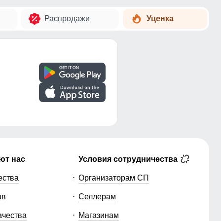
Распродажи
Уценка
ют нас
Условия сотрудничества
ества
Организаторам СП
ов
Селлерам
ачества
Магазинам