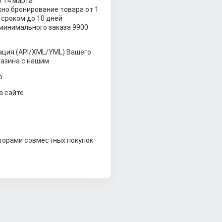
о 14 марта
но бронирование товара от 1
 сроком до 10 дней
минимального заказа 9900
ация (API/XML/YML) Вашего
газина с нашим
о
а сайте
торами совместных покупок