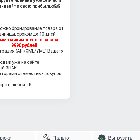
руйте новинки уже сейчас и
ичивайте свою прибыль
💰💰
ожно бронирование товара от
диницы, сроком до 10 дней
мма минимального заказа
9990 рублей
грация (API/XML/YML) Вашего
м
одаж уже на сайте
ый ЗНАК
аторами совместных покупок
ара в любой ТК
рюки
Пальто
Выгрузить