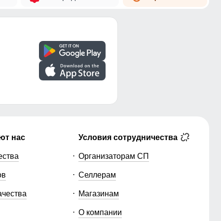
ют нас
Условия сотрудничества
ества
Организаторам СП
ов
Селлерам
ачества
Магазинам
О компании