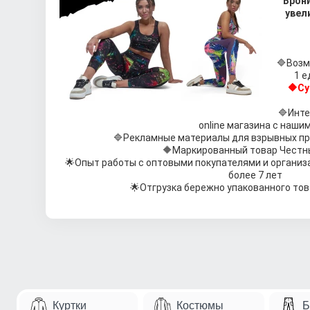
Брони
увел
🔷
Возм
1 е
🔶
Су
🔷
Инте
online магазина с наши
🔷
Рекламные материалы для взрывных пр
🔶
Маркированный товар Честн
🌟
Опыт работы с оптовыми покупателями и организ
более 7 лет
🌟
Отгрузка бережно упакованного тов
Куртки
Костюмы
Б