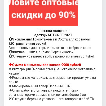
весенняя коллекция
одежды
MTFORCE 2023
💥Эксклюзив!
Трикотажные
и Софтшелл костюмы
💥
Ограниченная серия!
Вельветовые джоггеры
и трикотажные брюки клеш
💥
Фитнес - шик!
Женские шорты и капри
💥
Улучшенное качество!
Ветровки из ткани Softshell
🔶
Сумма минимального заказа 9900 рублей
🔷
Интеграция (API/XML/YML) Вашего online магазина с
нашим
🔷
Рекламные материалы для взрывных продаж уже на
сайте
🔶
Маркированный товар Честный ЗНАК
🌟
Опыт работы с оптовыми покупателями и
организаторами совместных покупок более 7 лет
🌟
Отгрузка бережно упакованного товара в любой ТК