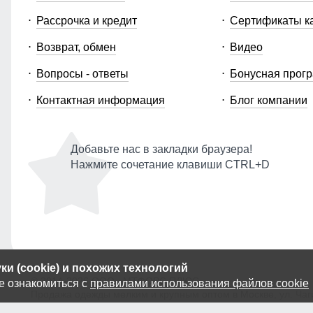
Рассрочка и кредит
Сертификаты к
Возврат, обмен
Видео
Вопросы - ответы
Бонусная прог
Контактная информация
Блог компании
Добавьте нас в закладки браузера!
Нажмите сочетание клавиши CTRL+D
и (cookie) и похожих технологий
© 2014-2026 ООО «МТФОРС ПЛЮС»
е ознакомиться с
правилами использования файлов cookie
Продажа одежды мелким и крупным оптом в Москве, ул. Чагин
Публичная оферта
|
Персональные данные
|
Политика Cooki