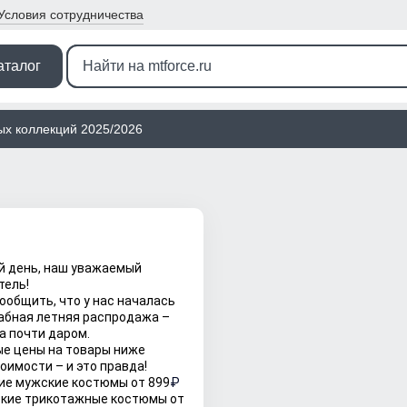
Условия
сотрудничества
аталог
ых коллекций 2025/2026
 день, наш уважаемый 
тель! 
ообщить, что у нас началась 
бная летняя распродажа – 
 почти даром.
е цены на товары ниже 
оимости – и это правда!
е мужские костюмы от 899
₽ 
кие трикотажные костюмы от 