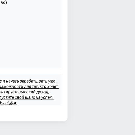
ово)
 и начать зарабатывать уже 
можности для тех, кто хочет 
антируем высокий доход, 
стите свой шанс на успех, 
йчас!💰🔥