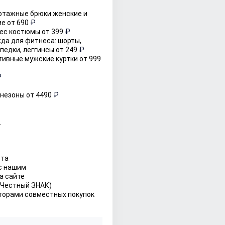
отажные брюки женские и 
е от 690 
₽
ес костюмы от 399 
₽
да для фитнеса: шорты, 
педки, леггинсы от 249 
₽
Спортивные мужские куртки от 999 
₽
езоны от 4490 
₽
.
ста
 с нашим
а сайте
 Честный ЗНАК)
торами совместных покупок 