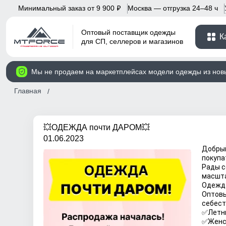
Минимальный заказ от 9 900
Москва — отгрузка 24–48 ч
p
Оптовый поставщик одежды
К
для СП, селлеров и магазинов
Мы не продаем на маркетплейсах модели одежды из нов
Главная
💥ОДЕЖДА почти ДАРОМ💥
01.06.2023
Добрый
покупа
Рады с
масшта
Одежда
Оптовы
себест
✅Летни
✅
Женс