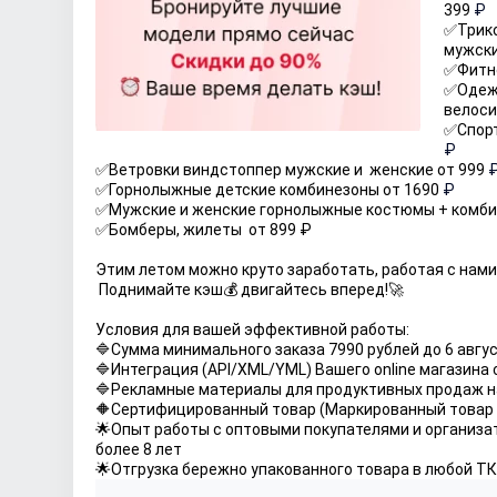
399 
₽
✅
Трик
мужски
✅
Фитн
✅
Одеж
велоси
✅
₽
✅
Ветровки виндстоппер мужские и  женские от 999 
✅
Горнолыжные детские комбинезоны от 1690 
₽
✅
Мужские и женские горнолыжные костюмы + комбин
✅
Бомберы, жилеты  от 899 ₽
Этим летом можно круто заработать, работая с нами
 Поднимайте кэш💰 двигайтесь вперед!🚀
Условия для вашей эффективной работы:
🔷Сумма минимального заказа 7990 рублей до 6 авгу
🔷Интеграция (API/XML/YML) Вашего online магазина
🔷Рекламные материалы для продуктивных продаж н
🔶Сертифицированный товар (Маркированный товар
🌟Опыт работы с оптовыми покупателями и организа
более 8 лет
🌟Отгрузка бережно упакованного товара в любой ТК