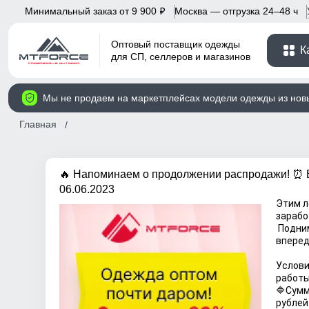
Минимальный заказ от 9 900
Москва — отгрузка 24–48 ч
p
Оптовый поставщик одежды
К
для СП, селлеров и магазинов
Мы не продаем на маркетплейсах модели одежды из нов
Главная
🔥 Напоминаем о продолжении распродажи! ⏰ 
06.06.2023
Этим л
зарабо
 Поднимайте кэш💰 двигайтесь 
вперед
Услови
работы
🔷Сумм
рублей