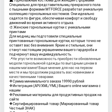
🏔 Горнолыжные костюмы для женщин с формами
Специально для представительниц прекрасного пола
с пышными формами MTFORCE разработал уникальную
коллекцию горнолыжных костюмов. Они идеально
садятся по фигуре, обеспечивая комфорт и свободу
движений во время активного отдыха.
🎨 Женские горнолыжные куртки с уникальными
принтами
Для модниц мы подготовили специальные
принтованные горнолыжные куртки, которые точно не
оставят вас без внимания. Яркие и стильные, они
станут настоящим украшением вашего гардероба и
подчеркнут вашу индивидуальность.
📍Не упустите возможность приобрести обновленные
модели горнолыжной одежды по выгодным ценам в
нашем магазине! Ваше мнение для нас на первом
месте и мы продолжим радовать вас новинками и
качественными товарами.
🔷Сумма минимального заказа 19990 рублей
🔷Интеграция (API/XML/YML) Вашего online магазина с
нашим
🔷Рекламные материалы для продуктивных продаж на
сайте
🔶Сертифицированный товар (Маркированный товар
Честный ЗНАК)