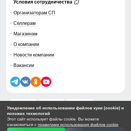
Условия сотрудничества
Организаторам СП
Селлерам
Магазинам
О компании
Новости компании
Вакансии
5.0
5.0
5.0
Уведомление об использовании файлов куки (cookie) и
похожих технологий
Этот сайт использует файлы cookie. Вы можете
© 2014-2026 ООО «МТФОРС ПЛЮС»
ознакомиться с
правилами использования файлов cookie
Продажа одежды мелким и крупным оптом в Москве, ул. Чагинская,
д.3Б, стр.1